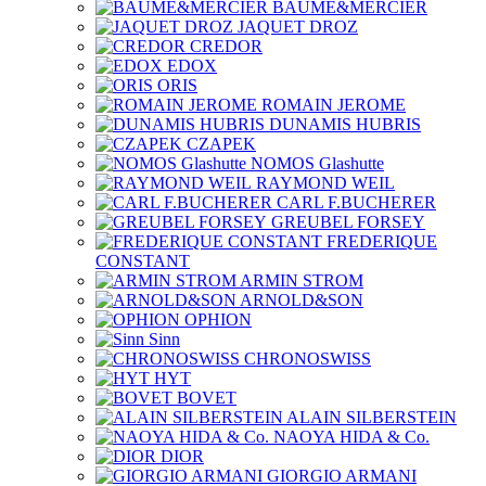
BAUME&MERCIER
JAQUET DROZ
CREDOR
EDOX
ORIS
ROMAIN JEROME
DUNAMIS HUBRIS
CZAPEK
NOMOS Glashutte
RAYMOND WEIL
CARL F.BUCHERER
GREUBEL FORSEY
FREDERIQUE
CONSTANT
ARMIN STROM
ARNOLD&SON
OPHION
Sinn
CHRONOSWISS
HYT
BOVET
ALAIN SILBERSTEIN
NAOYA HIDA & Co.
DIOR
GIORGIO ARMANI