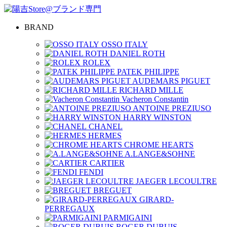
BRAND
OSSO ITALY
DANIEL ROTH
ROLEX
PATEK PHILIPPE
AUDEMARS PIGUET
RICHARD MILLE
Vacheron Constantin
ANTOINE PREZIUSO
HARRY WINSTON
CHANEL
HERMES
CHROME HEARTS
A.LANGE&SOHNE
CARTIER
FENDI
JAEGER LECOULTRE
BREGUET
GIRARD-
PERREGAUX
PARMIGAINI
ROGER DUBUIS