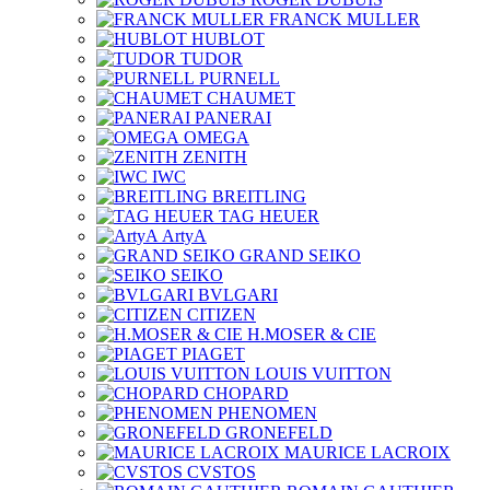
FRANCK MULLER
HUBLOT
TUDOR
PURNELL
CHAUMET
PANERAI
OMEGA
ZENITH
IWC
BREITLING
TAG HEUER
ArtyA
GRAND SEIKO
SEIKO
BVLGARI
CITIZEN
H.MOSER & CIE
PIAGET
LOUIS VUITTON
CHOPARD
PHENOMEN
GRONEFELD
MAURICE LACROIX
CVSTOS