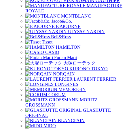
ROMAIN GAUTHIER
MANUFACTURE
ROYALE
MONTBLANC
Jacob&Co.
F.P.JOURNE
ULYSSE NARDIN
Bell&Ross
Tissot
HAMILTON
CASIO
Furlan Marri
大塚ローテック
KURONO TOKYO
NORQAIN
LAURENT FERRIER
LONGINES
MEMORIGIN
CORUM
MORITZ
GROSSMANN
GLASHUTTE
ORIGINAL
BLANCPAIN
MIDO