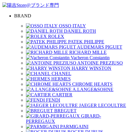
BRAND
OSSO ITALY
DANIEL ROTH
ROLEX
PATEK PHILIPPE
AUDEMARS PIGUET
RICHARD MILLE
Vacheron Constantin
ANTOINE PREZIUSO
HARRY WINSTON
CHANEL
HERMES
CHROME HEARTS
A.LANGE&SOHNE
CARTIER
FENDI
JAEGER LECOULTRE
BREGUET
GIRARD-
PERREGAUX
PARMIGAINI
ROGER DUBUIS