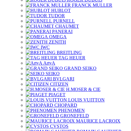
FRANCK MULLER
HUBLOT
TUDOR
PURNELL
CHAUMET
PANERAI
OMEGA
ZENITH
IWC
BREITLING
TAG HEUER
ArtyA
GRAND SEIKO
SEIKO
BVLGARI
CITIZEN
H.MOSER & CIE
PIAGET
LOUIS VUITTON
CHOPARD
PHENOMEN
GRONEFELD
MAURICE LACROIX
CVSTOS