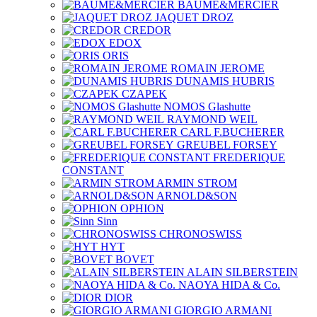
BAUME&MERCIER
JAQUET DROZ
CREDOR
EDOX
ORIS
ROMAIN JEROME
DUNAMIS HUBRIS
CZAPEK
NOMOS Glashutte
RAYMOND WEIL
CARL F.BUCHERER
GREUBEL FORSEY
FREDERIQUE
CONSTANT
ARMIN STROM
ARNOLD&SON
OPHION
Sinn
CHRONOSWISS
HYT
BOVET
ALAIN SILBERSTEIN
NAOYA HIDA & Co.
DIOR
GIORGIO ARMANI