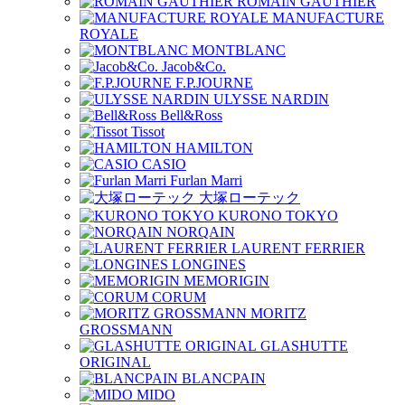
ROMAIN GAUTHIER
MANUFACTURE
ROYALE
MONTBLANC
Jacob&Co.
F.P.JOURNE
ULYSSE NARDIN
Bell&Ross
Tissot
HAMILTON
CASIO
Furlan Marri
大塚ローテック
KURONO TOKYO
NORQAIN
LAURENT FERRIER
LONGINES
MEMORIGIN
CORUM
MORITZ
GROSSMANN
GLASHUTTE
ORIGINAL
BLANCPAIN
MIDO