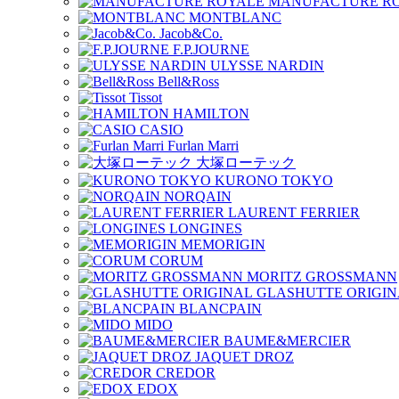
MANUFACTURE R
MONTBLANC
Jacob&Co.
F.P.JOURNE
ULYSSE NARDIN
Bell&Ross
Tissot
HAMILTON
CASIO
Furlan Marri
大塚ローテック
KURONO TOKYO
NORQAIN
LAURENT FERRIER
LONGINES
MEMORIGIN
CORUM
MORITZ GROSSMANN
GLASHUTTE ORIGIN
BLANCPAIN
MIDO
BAUME&MERCIER
JAQUET DROZ
CREDOR
EDOX