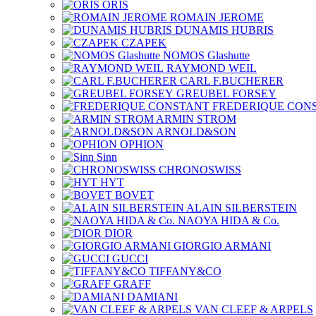
ORIS
ROMAIN JEROME
DUNAMIS HUBRIS
CZAPEK
NOMOS Glashutte
RAYMOND WEIL
CARL F.BUCHERER
GREUBEL FORSEY
FREDERIQUE CON
ARMIN STROM
ARNOLD&SON
OPHION
Sinn
CHRONOSWISS
HYT
BOVET
ALAIN SILBERSTEIN
NAOYA HIDA & Co.
DIOR
GIORGIO ARMANI
GUCCI
TIFFANY&CO
GRAFF
DAMIANI
VAN CLEEF & ARPELS