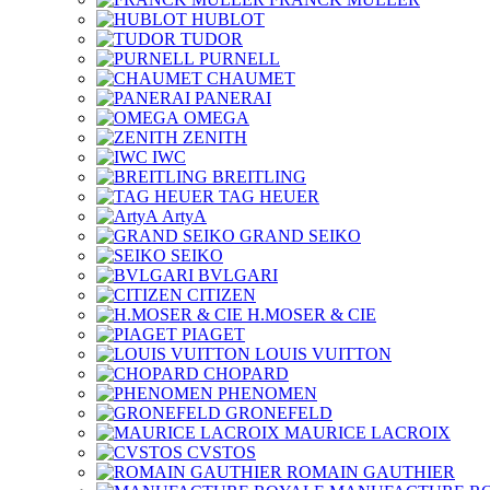
HUBLOT
TUDOR
PURNELL
CHAUMET
PANERAI
OMEGA
ZENITH
IWC
BREITLING
TAG HEUER
ArtyA
GRAND SEIKO
SEIKO
BVLGARI
CITIZEN
H.MOSER & CIE
PIAGET
LOUIS VUITTON
CHOPARD
PHENOMEN
GRONEFELD
MAURICE LACROIX
CVSTOS
ROMAIN GAUTHIER