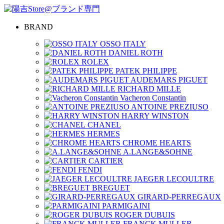
BRAND
OSSO ITALY
DANIEL ROTH
ROLEX
PATEK PHILIPPE
AUDEMARS PIGUET
RICHARD MILLE
Vacheron Constantin
ANTOINE PREZIUSO
HARRY WINSTON
CHANEL
HERMES
CHROME HEARTS
A.LANGE&SOHNE
CARTIER
FENDI
JAEGER LECOULTRE
BREGUET
GIRARD-PERREGAUX
PARMIGAINI
ROGER DUBUIS
FRANCK MULLER