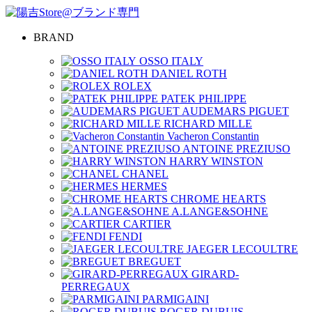
BRAND
OSSO ITALY
DANIEL ROTH
ROLEX
PATEK PHILIPPE
AUDEMARS PIGUET
RICHARD MILLE
Vacheron Constantin
ANTOINE PREZIUSO
HARRY WINSTON
CHANEL
HERMES
CHROME HEARTS
A.LANGE&SOHNE
CARTIER
FENDI
JAEGER LECOULTRE
BREGUET
GIRARD-
PERREGAUX
PARMIGAINI
ROGER DUBUIS