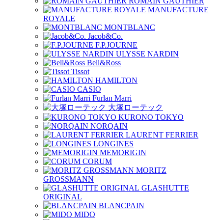
ROMAIN GAUTHIER
MANUFACTURE
ROYALE
MONTBLANC
Jacob&Co.
F.P.JOURNE
ULYSSE NARDIN
Bell&Ross
Tissot
HAMILTON
CASIO
Furlan Marri
大塚ローテック
KURONO TOKYO
NORQAIN
LAURENT FERRIER
LONGINES
MEMORIGIN
CORUM
MORITZ
GROSSMANN
GLASHUTTE
ORIGINAL
BLANCPAIN
MIDO