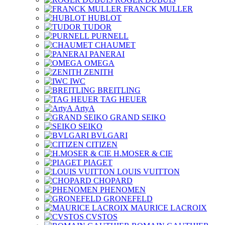
FRANCK MULLER
HUBLOT
TUDOR
PURNELL
CHAUMET
PANERAI
OMEGA
ZENITH
IWC
BREITLING
TAG HEUER
ArtyA
GRAND SEIKO
SEIKO
BVLGARI
CITIZEN
H.MOSER & CIE
PIAGET
LOUIS VUITTON
CHOPARD
PHENOMEN
GRONEFELD
MAURICE LACROIX
CVSTOS