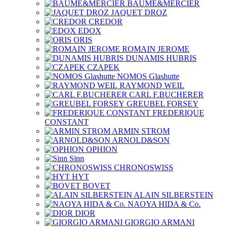
BAUME&MERCIER
JAQUET DROZ
CREDOR
EDOX
ORIS
ROMAIN JEROME
DUNAMIS HUBRIS
CZAPEK
NOMOS Glashutte
RAYMOND WEIL
CARL F.BUCHERER
GREUBEL FORSEY
FREDERIQUE
CONSTANT
ARMIN STROM
ARNOLD&SON
OPHION
Sinn
CHRONOSWISS
HYT
BOVET
ALAIN SILBERSTEIN
NAOYA HIDA & Co.
DIOR
GIORGIO ARMANI