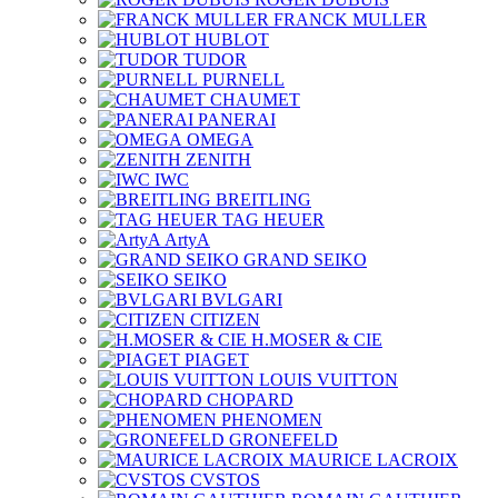
FRANCK MULLER
HUBLOT
TUDOR
PURNELL
CHAUMET
PANERAI
OMEGA
ZENITH
IWC
BREITLING
TAG HEUER
ArtyA
GRAND SEIKO
SEIKO
BVLGARI
CITIZEN
H.MOSER & CIE
PIAGET
LOUIS VUITTON
CHOPARD
PHENOMEN
GRONEFELD
MAURICE LACROIX
CVSTOS