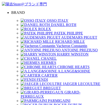
BRAND
OSSO ITALY
DANIEL ROTH
ROLEX
PATEK PHILIPPE
AUDEMARS PIGUET
RICHARD MILLE
Vacheron Constantin
ANTOINE PREZIUSO
HARRY WINSTON
CHANEL
HERMES
CHROME HEARTS
A.LANGE&SOHNE
CARTIER
FENDI
JAEGER LECOULTRE
BREGUET
GIRARD-
PERREGAUX
PARMIGAINI
ROGER DUBUIS