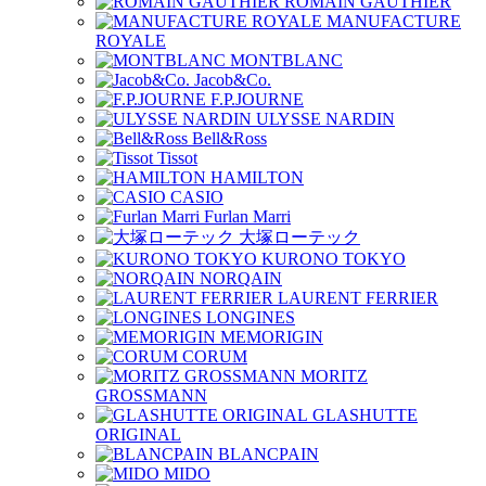
ROMAIN GAUTHIER
MANUFACTURE
ROYALE
MONTBLANC
Jacob&Co.
F.P.JOURNE
ULYSSE NARDIN
Bell&Ross
Tissot
HAMILTON
CASIO
Furlan Marri
大塚ローテック
KURONO TOKYO
NORQAIN
LAURENT FERRIER
LONGINES
MEMORIGIN
CORUM
MORITZ
GROSSMANN
GLASHUTTE
ORIGINAL
BLANCPAIN
MIDO