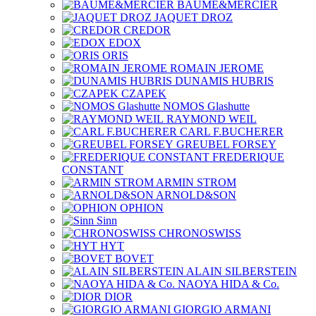
BAUME&MERCIER
JAQUET DROZ
CREDOR
EDOX
ORIS
ROMAIN JEROME
DUNAMIS HUBRIS
CZAPEK
NOMOS Glashutte
RAYMOND WEIL
CARL F.BUCHERER
GREUBEL FORSEY
FREDERIQUE
CONSTANT
ARMIN STROM
ARNOLD&SON
OPHION
Sinn
CHRONOSWISS
HYT
BOVET
ALAIN SILBERSTEIN
NAOYA HIDA & Co.
DIOR
GIORGIO ARMANI