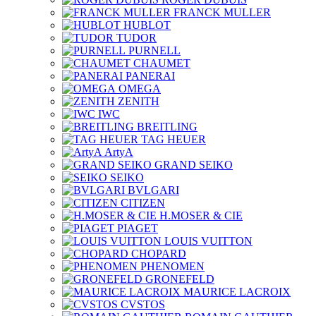
FRANCK MULLER
HUBLOT
TUDOR
PURNELL
CHAUMET
PANERAI
OMEGA
ZENITH
IWC
BREITLING
TAG HEUER
ArtyA
GRAND SEIKO
SEIKO
BVLGARI
CITIZEN
H.MOSER & CIE
PIAGET
LOUIS VUITTON
CHOPARD
PHENOMEN
GRONEFELD
MAURICE LACROIX
CVSTOS