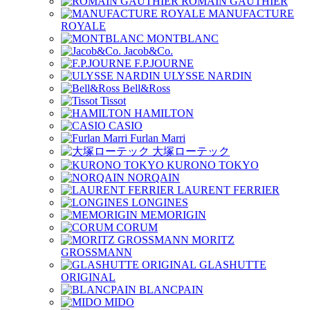
ROMAIN GAUTHIER
MANUFACTURE
ROYALE
MONTBLANC
Jacob&Co.
F.P.JOURNE
ULYSSE NARDIN
Bell&Ross
Tissot
HAMILTON
CASIO
Furlan Marri
大塚ローテック
KURONO TOKYO
NORQAIN
LAURENT FERRIER
LONGINES
MEMORIGIN
CORUM
MORITZ
GROSSMANN
GLASHUTTE
ORIGINAL
BLANCPAIN
MIDO