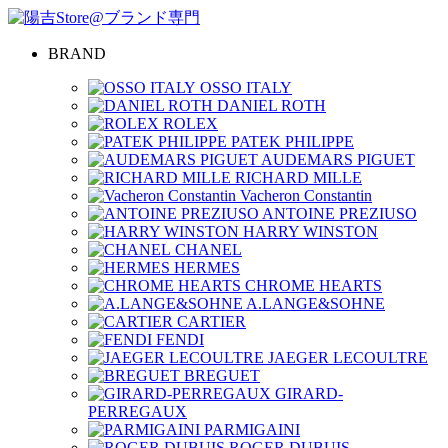
BRAND
OSSO ITALY
DANIEL ROTH
ROLEX
PATEK PHILIPPE
AUDEMARS PIGUET
RICHARD MILLE
Vacheron Constantin
ANTOINE PREZIUSO
HARRY WINSTON
CHANEL
HERMES
CHROME HEARTS
A.LANGE&SOHNE
CARTIER
FENDI
JAEGER LECOULTRE
BREGUET
GIRARD-
PERREGAUX
PARMIGAINI
ROGER DUBUIS