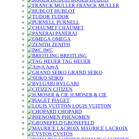
FRANCK MULLER
HUBLOT
TUDOR
PURNELL
CHAUMET
PANERAI
OMEGA
ZENITH
IWC
BREITLING
TAG HEUER
ArtyA
GRAND SEIKO
SEIKO
BVLGARI
CITIZEN
H.MOSER & CIE
PIAGET
LOUIS VUITTON
CHOPARD
PHENOMEN
GRONEFELD
MAURICE LACROIX
CVSTOS