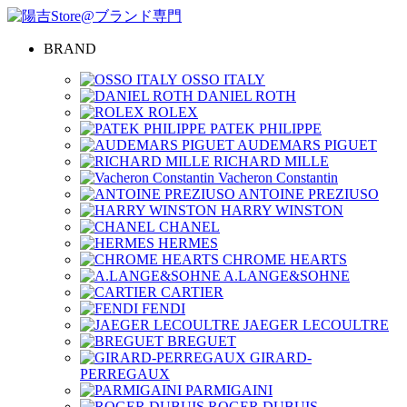
BRAND
OSSO ITALY
DANIEL ROTH
ROLEX
PATEK PHILIPPE
AUDEMARS PIGUET
RICHARD MILLE
Vacheron Constantin
ANTOINE PREZIUSO
HARRY WINSTON
CHANEL
HERMES
CHROME HEARTS
A.LANGE&SOHNE
CARTIER
FENDI
JAEGER LECOULTRE
BREGUET
GIRARD-
PERREGAUX
PARMIGAINI
ROGER DUBUIS