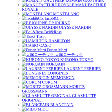
ROMAIN GAUTHIER
MANUFACTURE
ROYALE
MONTBLANC
Jacob&Co.
F.P.JOURNE
ULYSSE NARDIN
Bell&Ross
Tissot
HAMILTON
CASIO
Furlan Marri
大塚ローテック
KURONO TOKYO
NORQAIN
LAURENT FERRIER
LONGINES
MEMORIGIN
CORUM
MORITZ
GROSSMANN
GLASHUTTE
ORIGINAL
BLANCPAIN
MIDO