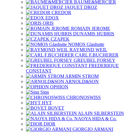
BAUME&MERCIER
JAQUET DROZ
CREDOR
EDOX
ORIS
ROMAIN JEROME
DUNAMIS HUBRIS
CZAPEK
NOMOS Glashutte
RAYMOND WEIL
CARL F.BUCHERER
GREUBEL FORSEY
FREDERIQUE
CONSTANT
ARMIN STROM
ARNOLD&SON
OPHION
Sinn
CHRONOSWISS
HYT
BOVET
ALAIN SILBERSTEIN
NAOYA HIDA & Co.
DIOR
GIORGIO ARMANI