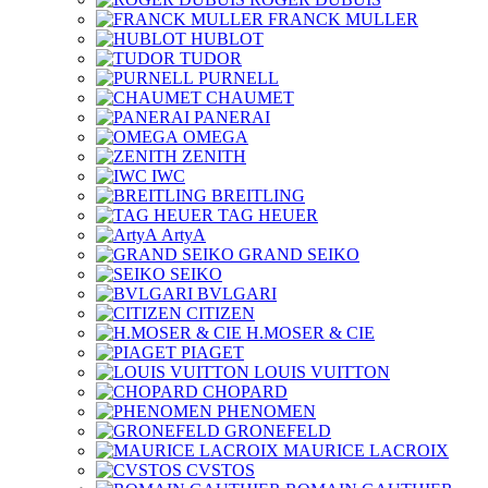
FRANCK MULLER
HUBLOT
TUDOR
PURNELL
CHAUMET
PANERAI
OMEGA
ZENITH
IWC
BREITLING
TAG HEUER
ArtyA
GRAND SEIKO
SEIKO
BVLGARI
CITIZEN
H.MOSER & CIE
PIAGET
LOUIS VUITTON
CHOPARD
PHENOMEN
GRONEFELD
MAURICE LACROIX
CVSTOS