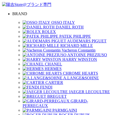
BRAND
OSSO ITALY
DANIEL ROTH
ROLEX
PATEK PHILIPPE
AUDEMARS PIGUET
RICHARD MILLE
Vacheron Constantin
ANTOINE PREZIUSO
HARRY WINSTON
CHANEL
HERMES
CHROME HEARTS
A.LANGE&SOHNE
CARTIER
FENDI
JAEGER LECOULTRE
BREGUET
GIRARD-
PERREGAUX
PARMIGAINI
ROGER DUBUIS