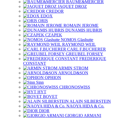
BAUME&MERCIER
JAQUET DROZ
CREDOR
EDOX
ORIS
ROMAIN JEROME
DUNAMIS HUBRIS
CZAPEK
NOMOS Glashutte
RAYMOND WEIL
CARL F.BUCHERER
GREUBEL FORSEY
FREDERIQUE
CONSTANT
ARMIN STROM
ARNOLD&SON
OPHION
Sinn
CHRONOSWISS
HYT
BOVET
ALAIN SILBERSTEIN
NAOYA HIDA & Co.
DIOR
GIORGIO ARMANI