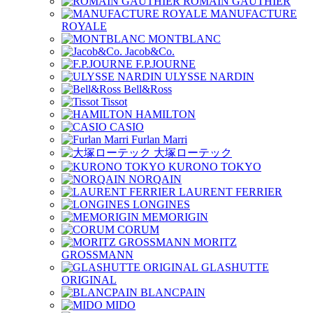
ROMAIN GAUTHIER
MANUFACTURE
ROYALE
MONTBLANC
Jacob&Co.
F.P.JOURNE
ULYSSE NARDIN
Bell&Ross
Tissot
HAMILTON
CASIO
Furlan Marri
大塚ローテック
KURONO TOKYO
NORQAIN
LAURENT FERRIER
LONGINES
MEMORIGIN
CORUM
MORITZ
GROSSMANN
GLASHUTTE
ORIGINAL
BLANCPAIN
MIDO