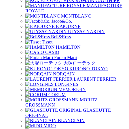
ROMAIN GAUTHIER
MANUFACTURE
ROYALE
MONTBLANC
Jacob&Co.
F.P.JOURNE
ULYSSE NARDIN
Bell&Ross
Tissot
HAMILTON
CASIO
Furlan Marri
大塚ローテック
KURONO TOKYO
NORQAIN
LAURENT FERRIER
LONGINES
MEMORIGIN
CORUM
MORITZ
GROSSMANN
GLASHUTTE
ORIGINAL
BLANCPAIN
MIDO