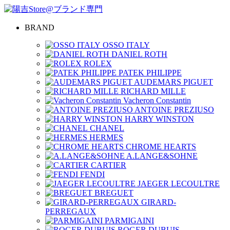
BRAND
OSSO ITALY
DANIEL ROTH
ROLEX
PATEK PHILIPPE
AUDEMARS PIGUET
RICHARD MILLE
Vacheron Constantin
ANTOINE PREZIUSO
HARRY WINSTON
CHANEL
HERMES
CHROME HEARTS
A.LANGE&SOHNE
CARTIER
FENDI
JAEGER LECOULTRE
BREGUET
GIRARD-
PERREGAUX
PARMIGAINI
ROGER DUBUIS