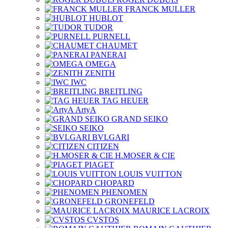
FRANCK MULLER
HUBLOT
TUDOR
PURNELL
CHAUMET
PANERAI
OMEGA
ZENITH
IWC
BREITLING
TAG HEUER
ArtyA
GRAND SEIKO
SEIKO
BVLGARI
CITIZEN
H.MOSER & CIE
PIAGET
LOUIS VUITTON
CHOPARD
PHENOMEN
GRONEFELD
MAURICE LACROIX
CVSTOS