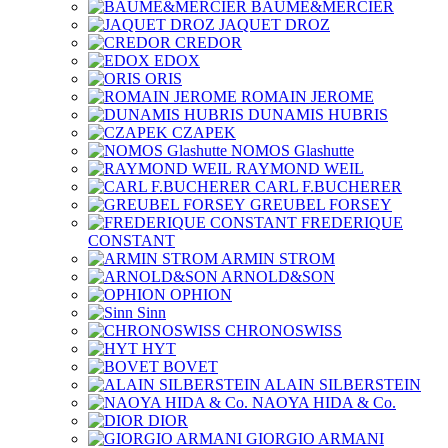
BAUME&MERCIER
JAQUET DROZ
CREDOR
EDOX
ORIS
ROMAIN JEROME
DUNAMIS HUBRIS
CZAPEK
NOMOS Glashutte
RAYMOND WEIL
CARL F.BUCHERER
GREUBEL FORSEY
FREDERIQUE
CONSTANT
ARMIN STROM
ARNOLD&SON
OPHION
Sinn
CHRONOSWISS
HYT
BOVET
ALAIN SILBERSTEIN
NAOYA HIDA & Co.
DIOR
GIORGIO ARMANI