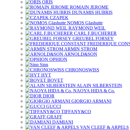
ORIS
ROMAIN JEROME
DUNAMIS HUBRIS
CZAPEK
NOMOS Glashutte
RAYMOND WEIL
CARL F.BUCHERER
GREUBEL FORSEY
FREDERIQUE CON
ARMIN STROM
ARNOLD&SON
OPHION
Sinn
CHRONOSWISS
HYT
BOVET
ALAIN SILBERSTEIN
NAOYA HIDA & Co.
DIOR
GIORGIO ARMANI
GUCCI
TIFFANY&CO
GRAFF
DAMIANI
VAN CLEEF & ARPELS