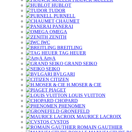
HUBLOT
TUDOR
PURNELL
CHAUMET
PANERAI
OMEGA
ZENITH
IWC
BREITLING
TAG HEUER
ArtyA
GRAND SEIKO
SEIKO
BVLGARI
CITIZEN
H.MOSER & CIE
PIAGET
LOUIS VUITTON
CHOPARD
PHENOMEN
GRONEFELD
MAURICE LACROIX
CVSTOS
ROMAIN GAUTHIER