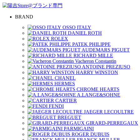
BRAND
OSSO ITALY
DANIEL ROTH
ROLEX
PATEK PHILIPPE
AUDEMARS PIGUET
RICHARD MILLE
Vacheron Constantin
ANTOINE PREZIUSO
HARRY WINSTON
CHANEL
HERMES
CHROME HEARTS
A.LANGE&SOHNE
CARTIER
FENDI
JAEGER LECOULTRE
BREGUET
GIRARD-PERREGAUX
PARMIGAINI
ROGER DUBUIS
FRANCK MULLER