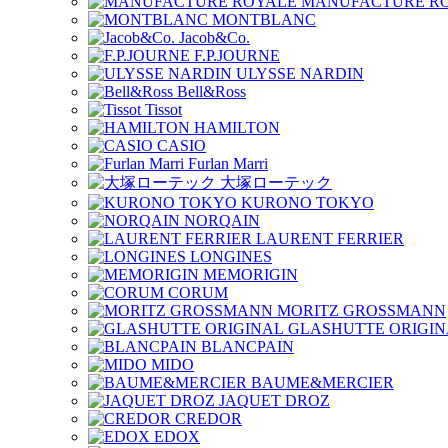
MANUFACTURE R
MONTBLANC
Jacob&Co.
F.P.JOURNE
ULYSSE NARDIN
Bell&Ross
Tissot
HAMILTON
CASIO
Furlan Marri
大塚ローテック
KURONO TOKYO
NORQAIN
LAURENT FERRIER
LONGINES
MEMORIGIN
CORUM
MORITZ GROSSMANN
GLASHUTTE ORIGIN
BLANCPAIN
MIDO
BAUME&MERCIER
JAQUET DROZ
CREDOR
EDOX