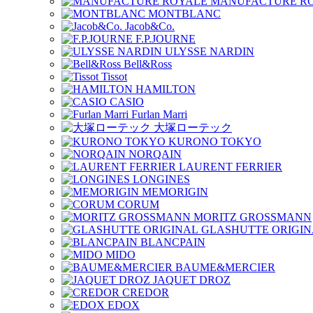
MANUFACTURE R
MONTBLANC
Jacob&Co.
F.P.JOURNE
ULYSSE NARDIN
Bell&Ross
Tissot
HAMILTON
CASIO
Furlan Marri
大塚ローテック
KURONO TOKYO
NORQAIN
LAURENT FERRIER
LONGINES
MEMORIGIN
CORUM
MORITZ GROSSMANN
GLASHUTTE ORIGIN
BLANCPAIN
MIDO
BAUME&MERCIER
JAQUET DROZ
CREDOR
EDOX