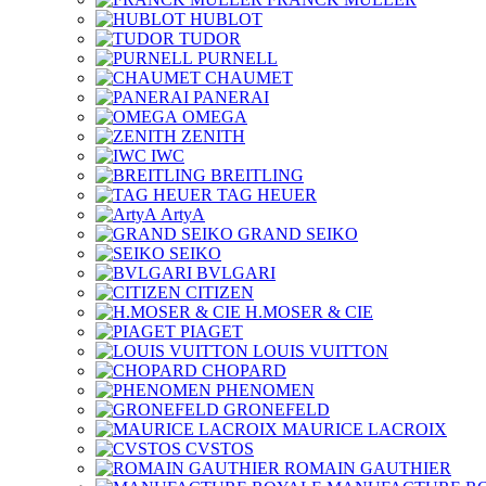
HUBLOT
TUDOR
PURNELL
CHAUMET
PANERAI
OMEGA
ZENITH
IWC
BREITLING
TAG HEUER
ArtyA
GRAND SEIKO
SEIKO
BVLGARI
CITIZEN
H.MOSER & CIE
PIAGET
LOUIS VUITTON
CHOPARD
PHENOMEN
GRONEFELD
MAURICE LACROIX
CVSTOS
ROMAIN GAUTHIER