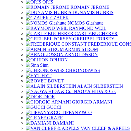
ORIS
ROMAIN JEROME
DUNAMIS HUBRIS
CZAPEK
NOMOS Glashutte
RAYMOND WEIL
CARL F.BUCHERER
GREUBEL FORSEY
FREDERIQUE CON
ARMIN STROM
ARNOLD&SON
OPHION
Sinn
CHRONOSWISS
HYT
BOVET
ALAIN SILBERSTEIN
NAOYA HIDA & Co.
DIOR
GIORGIO ARMANI
GUCCI
TIFFANY&CO
GRAFF
DAMIANI
VAN CLEEF & ARPELS