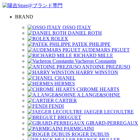
BRAND
OSSO ITALY
DANIEL ROTH
ROLEX
PATEK PHILIPPE
AUDEMARS PIGUET
RICHARD MILLE
Vacheron Constantin
ANTOINE PREZIUSO
HARRY WINSTON
CHANEL
HERMES
CHROME HEARTS
A.LANGE&SOHNE
CARTIER
FENDI
JAEGER LECOULTRE
BREGUET
GIRARD-PERREGAUX
PARMIGAINI
ROGER DUBUIS
FRANCK MULLER