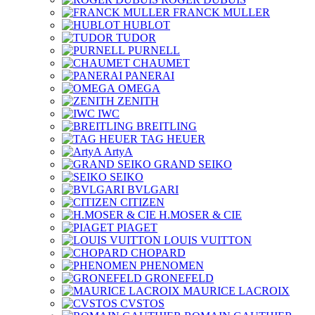
FRANCK MULLER
HUBLOT
TUDOR
PURNELL
CHAUMET
PANERAI
OMEGA
ZENITH
IWC
BREITLING
TAG HEUER
ArtyA
GRAND SEIKO
SEIKO
BVLGARI
CITIZEN
H.MOSER & CIE
PIAGET
LOUIS VUITTON
CHOPARD
PHENOMEN
GRONEFELD
MAURICE LACROIX
CVSTOS