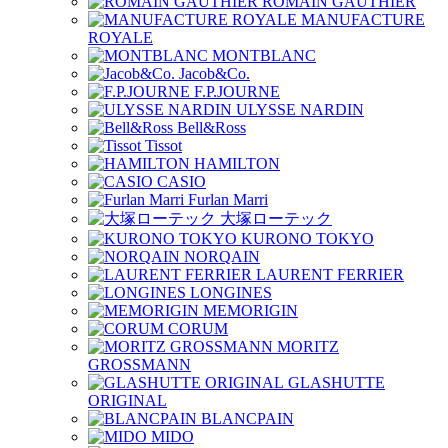
ROMAIN GAUTHIER
MANUFACTURE
ROYALE
MONTBLANC
Jacob&Co.
F.P.JOURNE
ULYSSE NARDIN
Bell&Ross
Tissot
HAMILTON
CASIO
Furlan Marri
大塚ローテック
KURONO TOKYO
NORQAIN
LAURENT FERRIER
LONGINES
MEMORIGIN
CORUM
MORITZ
GROSSMANN
GLASHUTTE
ORIGINAL
BLANCPAIN
MIDO