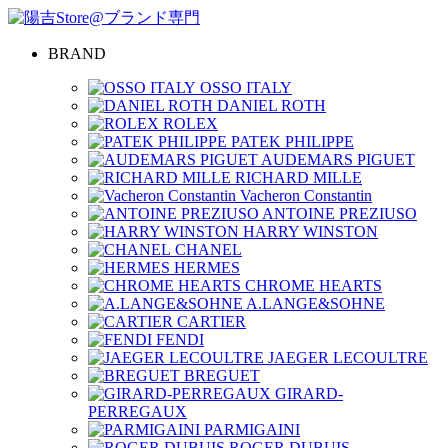
BRAND
OSSO ITALY
DANIEL ROTH
ROLEX
PATEK PHILIPPE
AUDEMARS PIGUET
RICHARD MILLE
Vacheron Constantin
ANTOINE PREZIUSO
HARRY WINSTON
CHANEL
HERMES
CHROME HEARTS
A.LANGE&SOHNE
CARTIER
FENDI
JAEGER LECOULTRE
BREGUET
GIRARD-
PERREGAUX
PARMIGAINI
ROGER DUBUIS