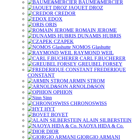
BAUME&MERCIER
JAQUET DROZ
CREDOR
EDOX
ORIS
ROMAIN JEROME
DUNAMIS HUBRIS
CZAPEK
NOMOS Glashutte
RAYMOND WEIL
CARL F.BUCHERER
GREUBEL FORSEY
FREDERIQUE
CONSTANT
ARMIN STROM
ARNOLD&SON
OPHION
Sinn
CHRONOSWISS
HYT
BOVET
ALAIN SILBERSTEIN
NAOYA HIDA & Co.
DIOR
GIORGIO ARMANI