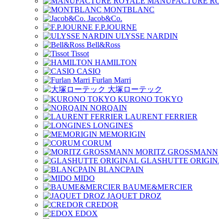
MANUFACTURE R
MONTBLANC
Jacob&Co.
F.P.JOURNE
ULYSSE NARDIN
Bell&Ross
Tissot
HAMILTON
CASIO
Furlan Marri
大塚ローテック
KURONO TOKYO
NORQAIN
LAURENT FERRIER
LONGINES
MEMORIGIN
CORUM
MORITZ GROSSMANN
GLASHUTTE ORIGIN
BLANCPAIN
MIDO
BAUME&MERCIER
JAQUET DROZ
CREDOR
EDOX