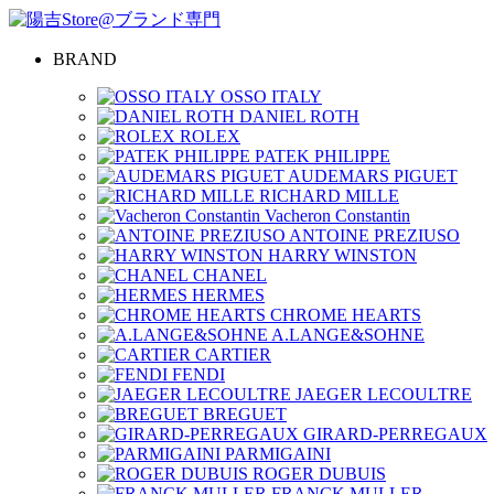
BRAND
OSSO ITALY
DANIEL ROTH
ROLEX
PATEK PHILIPPE
AUDEMARS PIGUET
RICHARD MILLE
Vacheron Constantin
ANTOINE PREZIUSO
HARRY WINSTON
CHANEL
HERMES
CHROME HEARTS
A.LANGE&SOHNE
CARTIER
FENDI
JAEGER LECOULTRE
BREGUET
GIRARD-PERREGAUX
PARMIGAINI
ROGER DUBUIS
FRANCK MULLER