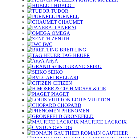
HUBLOT
TUDOR
PURNELL
CHAUMET
PANERAI
OMEGA
ZENITH
IWC
BREITLING
TAG HEUER
ArtyA
GRAND SEIKO
SEIKO
BVLGARI
CITIZEN
H.MOSER & CIE
PIAGET
LOUIS VUITTON
CHOPARD
PHENOMEN
GRONEFELD
MAURICE LACROIX
CVSTOS
ROMAIN GAUTHIER