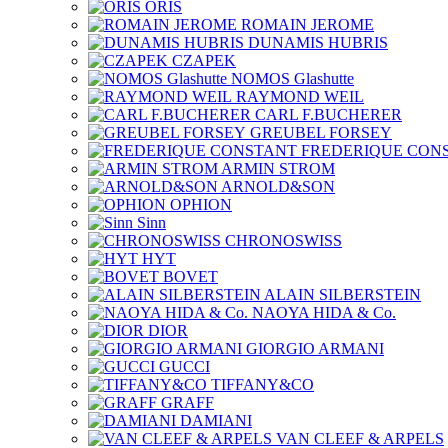
ORIS
ROMAIN JEROME
DUNAMIS HUBRIS
CZAPEK
NOMOS Glashutte
RAYMOND WEIL
CARL F.BUCHERER
GREUBEL FORSEY
FREDERIQUE CON
ARMIN STROM
ARNOLD&SON
OPHION
Sinn
CHRONOSWISS
HYT
BOVET
ALAIN SILBERSTEIN
NAOYA HIDA & Co.
DIOR
GIORGIO ARMANI
GUCCI
TIFFANY&CO
GRAFF
DAMIANI
VAN CLEEF & ARPELS