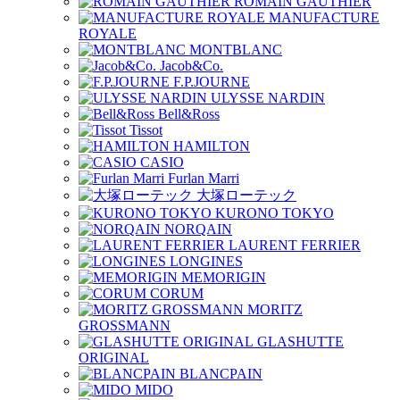
ROMAIN GAUTHIER
MANUFACTURE
ROYALE
MONTBLANC
Jacob&Co.
F.P.JOURNE
ULYSSE NARDIN
Bell&Ross
Tissot
HAMILTON
CASIO
Furlan Marri
大塚ローテック
KURONO TOKYO
NORQAIN
LAURENT FERRIER
LONGINES
MEMORIGIN
CORUM
MORITZ
GROSSMANN
GLASHUTTE
ORIGINAL
BLANCPAIN
MIDO