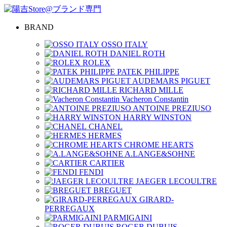
BRAND
OSSO ITALY
DANIEL ROTH
ROLEX
PATEK PHILIPPE
AUDEMARS PIGUET
RICHARD MILLE
Vacheron Constantin
ANTOINE PREZIUSO
HARRY WINSTON
CHANEL
HERMES
CHROME HEARTS
A.LANGE&SOHNE
CARTIER
FENDI
JAEGER LECOULTRE
BREGUET
GIRARD-
PERREGAUX
PARMIGAINI
ROGER DUBUIS