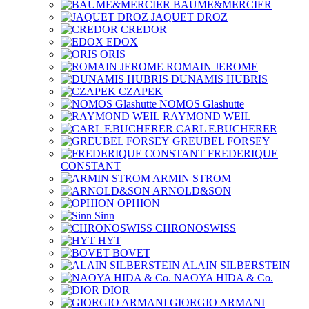
BAUME&MERCIER
JAQUET DROZ
CREDOR
EDOX
ORIS
ROMAIN JEROME
DUNAMIS HUBRIS
CZAPEK
NOMOS Glashutte
RAYMOND WEIL
CARL F.BUCHERER
GREUBEL FORSEY
FREDERIQUE
CONSTANT
ARMIN STROM
ARNOLD&SON
OPHION
Sinn
CHRONOSWISS
HYT
BOVET
ALAIN SILBERSTEIN
NAOYA HIDA & Co.
DIOR
GIORGIO ARMANI