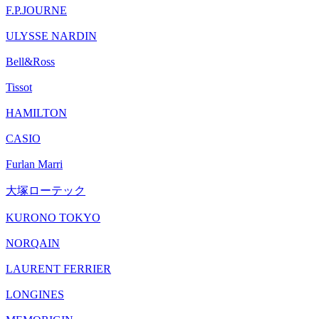
F.P.JOURNE
ULYSSE NARDIN
Bell&Ross
Tissot
HAMILTON
CASIO
Furlan Marri
大塚ローテック
KURONO TOKYO
NORQAIN
LAURENT FERRIER
LONGINES