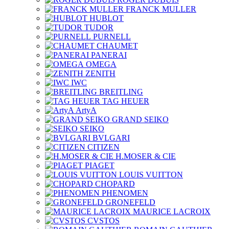
FRANCK MULLER
HUBLOT
TUDOR
PURNELL
CHAUMET
PANERAI
OMEGA
ZENITH
IWC
BREITLING
TAG HEUER
ArtyA
GRAND SEIKO
SEIKO
BVLGARI
CITIZEN
H.MOSER & CIE
PIAGET
LOUIS VUITTON
CHOPARD
PHENOMEN
GRONEFELD
MAURICE LACROIX
CVSTOS