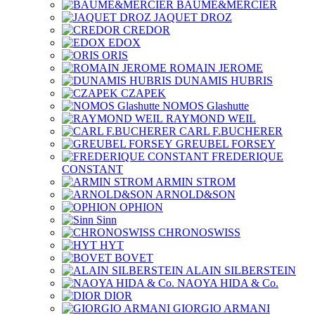
BAUME&MERCIER
JAQUET DROZ
CREDOR
EDOX
ORIS
ROMAIN JEROME
DUNAMIS HUBRIS
CZAPEK
NOMOS Glashutte
RAYMOND WEIL
CARL F.BUCHERER
GREUBEL FORSEY
FREDERIQUE
CONSTANT
ARMIN STROM
ARNOLD&SON
OPHION
Sinn
CHRONOSWISS
HYT
BOVET
ALAIN SILBERSTEIN
NAOYA HIDA & Co.
DIOR
GIORGIO ARMANI