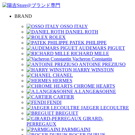
BRAND
OSSO ITALY
DANIEL ROTH
ROLEX
PATEK PHILIPPE
AUDEMARS PIGUET
RICHARD MILLE
Vacheron Constantin
ANTOINE PREZIUSO
HARRY WINSTON
CHANEL
HERMES
CHROME HEARTS
A.LANGE&SOHNE
CARTIER
FENDI
JAEGER LECOULTRE
BREGUET
GIRARD-
PERREGAUX
PARMIGAINI
ROGER DUBUIS