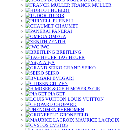
FRANCK MULLER
HUBLOT
TUDOR
PURNELL
CHAUMET
PANERAI
OMEGA
ZENITH
IWC
BREITLING
TAG HEUER
ArtyA
GRAND SEIKO
SEIKO
BVLGARI
CITIZEN
H.MOSER & CIE
PIAGET
LOUIS VUITTON
CHOPARD
PHENOMEN
GRONEFELD
MAURICE LACROIX
CVSTOS