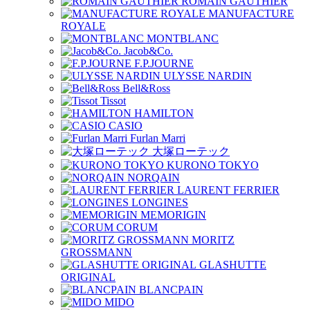
ROMAIN GAUTHIER
MANUFACTURE
ROYALE
MONTBLANC
Jacob&Co.
F.P.JOURNE
ULYSSE NARDIN
Bell&Ross
Tissot
HAMILTON
CASIO
Furlan Marri
大塚ローテック
KURONO TOKYO
NORQAIN
LAURENT FERRIER
LONGINES
MEMORIGIN
CORUM
MORITZ
GROSSMANN
GLASHUTTE
ORIGINAL
BLANCPAIN
MIDO