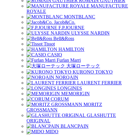
ROMAIN GAUTHIER
MANUFACTURE
ROYALE
MONTBLANC
Jacob&Co.
F.P.JOURNE
ULYSSE NARDIN
Bell&Ross
Tissot
HAMILTON
CASIO
Furlan Marri
大塚ローテック
KURONO TOKYO
NORQAIN
LAURENT FERRIER
LONGINES
MEMORIGIN
CORUM
MORITZ
GROSSMANN
GLASHUTTE
ORIGINAL
BLANCPAIN
MIDO