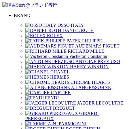
BRAND
OSSO ITALY
DANIEL ROTH
ROLEX
PATEK PHILIPPE
AUDEMARS PIGUET
RICHARD MILLE
Vacheron Constantin
ANTOINE PREZIUSO
HARRY WINSTON
CHANEL
HERMES
CHROME HEARTS
A.LANGE&SOHNE
CARTIER
FENDI
JAEGER LECOULTRE
BREGUET
GIRARD-
PERREGAUX
PARMIGAINI
ROGER DUBUIS