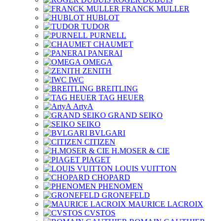
FRANCK MULLER
HUBLOT
TUDOR
PURNELL
CHAUMET
PANERAI
OMEGA
ZENITH
IWC
BREITLING
TAG HEUER
ArtyA
GRAND SEIKO
SEIKO
BVLGARI
CITIZEN
H.MOSER & CIE
PIAGET
LOUIS VUITTON
CHOPARD
PHENOMEN
GRONEFELD
MAURICE LACROIX
CVSTOS