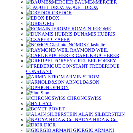
BAUME&MERCIER
JAQUET DROZ
CREDOR
EDOX
ORIS
ROMAIN JEROME
DUNAMIS HUBRIS
CZAPEK
NOMOS Glashutte
RAYMOND WEIL
CARL F.BUCHERER
GREUBEL FORSEY
FREDERIQUE
CONSTANT
ARMIN STROM
ARNOLD&SON
OPHION
Sinn
CHRONOSWISS
HYT
BOVET
ALAIN SILBERSTEIN
NAOYA HIDA & Co.
DIOR
GIORGIO ARMANI