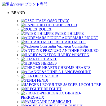
BRAND
OSSO ITALY
DANIEL ROTH
ROLEX
PATEK PHILIPPE
AUDEMARS PIGUET
RICHARD MILLE
Vacheron Constantin
ANTOINE PREZIUSO
HARRY WINSTON
CHANEL
HERMES
CHROME HEARTS
A.LANGE&SOHNE
CARTIER
FENDI
JAEGER LECOULTRE
BREGUET
GIRARD-
PERREGAUX
PARMIGAINI
ROGER DUBUIS