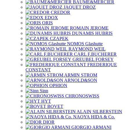
BAUME&MERCIER
JAQUET DROZ
CREDOR
EDOX
ORIS
ROMAIN JEROME
DUNAMIS HUBRIS
CZAPEK
NOMOS Glashutte
RAYMOND WEIL
CARL F.BUCHERER
GREUBEL FORSEY
FREDERIQUE
CONSTANT
ARMIN STROM
ARNOLD&SON
OPHION
Sinn
CHRONOSWISS
HYT
BOVET
ALAIN SILBERSTEIN
NAOYA HIDA & Co.
DIOR
GIORGIO ARMANI