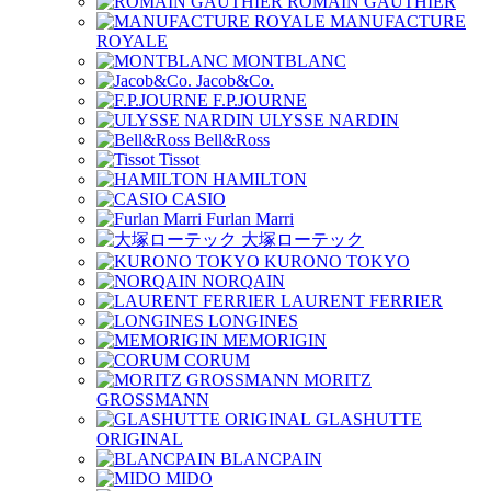
ROMAIN GAUTHIER
MANUFACTURE
ROYALE
MONTBLANC
Jacob&Co.
F.P.JOURNE
ULYSSE NARDIN
Bell&Ross
Tissot
HAMILTON
CASIO
Furlan Marri
大塚ローテック
KURONO TOKYO
NORQAIN
LAURENT FERRIER
LONGINES
MEMORIGIN
CORUM
MORITZ
GROSSMANN
GLASHUTTE
ORIGINAL
BLANCPAIN
MIDO