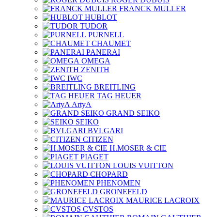
FRANCK MULLER
HUBLOT
TUDOR
PURNELL
CHAUMET
PANERAI
OMEGA
ZENITH
IWC
BREITLING
TAG HEUER
ArtyA
GRAND SEIKO
SEIKO
BVLGARI
CITIZEN
H.MOSER & CIE
PIAGET
LOUIS VUITTON
CHOPARD
PHENOMEN
GRONEFELD
MAURICE LACROIX
CVSTOS