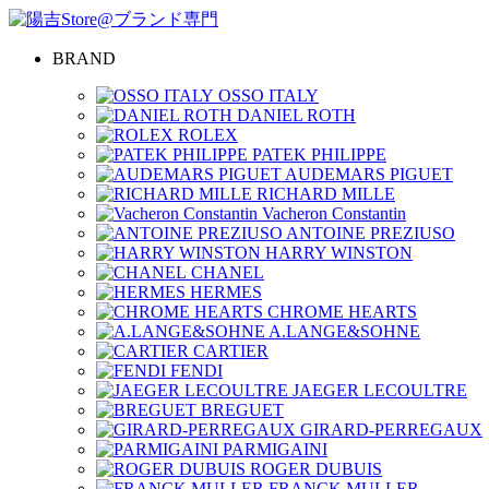
BRAND
OSSO ITALY
DANIEL ROTH
ROLEX
PATEK PHILIPPE
AUDEMARS PIGUET
RICHARD MILLE
Vacheron Constantin
ANTOINE PREZIUSO
HARRY WINSTON
CHANEL
HERMES
CHROME HEARTS
A.LANGE&SOHNE
CARTIER
FENDI
JAEGER LECOULTRE
BREGUET
GIRARD-PERREGAUX
PARMIGAINI
ROGER DUBUIS
FRANCK MULLER