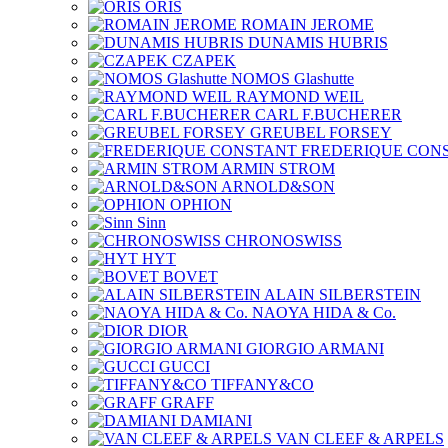
ORIS
ROMAIN JEROME
DUNAMIS HUBRIS
CZAPEK
NOMOS Glashutte
RAYMOND WEIL
CARL F.BUCHERER
GREUBEL FORSEY
FREDERIQUE CON
ARMIN STROM
ARNOLD&SON
OPHION
Sinn
CHRONOSWISS
HYT
BOVET
ALAIN SILBERSTEIN
NAOYA HIDA & Co.
DIOR
GIORGIO ARMANI
GUCCI
TIFFANY&CO
GRAFF
DAMIANI
VAN CLEEF & ARPELS