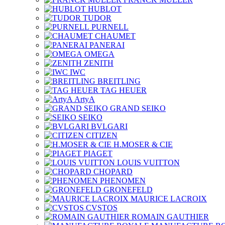
HUBLOT
TUDOR
PURNELL
CHAUMET
PANERAI
OMEGA
ZENITH
IWC
BREITLING
TAG HEUER
ArtyA
GRAND SEIKO
SEIKO
BVLGARI
CITIZEN
H.MOSER & CIE
PIAGET
LOUIS VUITTON
CHOPARD
PHENOMEN
GRONEFELD
MAURICE LACROIX
CVSTOS
ROMAIN GAUTHIER