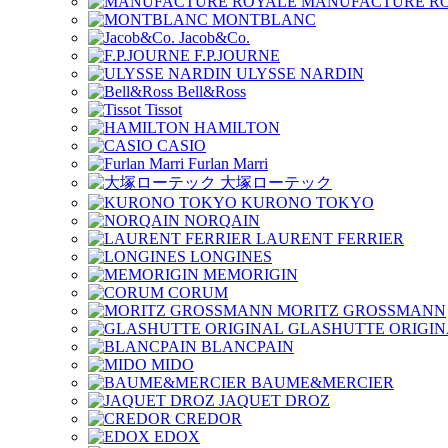
MANUFACTURE R
MONTBLANC
Jacob&Co.
F.P.JOURNE
ULYSSE NARDIN
Bell&Ross
Tissot
HAMILTON
CASIO
Furlan Marri
大塚ローテック
KURONO TOKYO
NORQAIN
LAURENT FERRIER
LONGINES
MEMORIGIN
CORUM
MORITZ GROSSMANN
GLASHUTTE ORIGIN
BLANCPAIN
MIDO
BAUME&MERCIER
JAQUET DROZ
CREDOR
EDOX