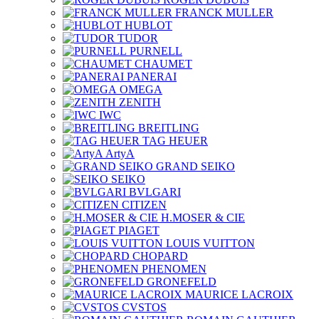
FRANCK MULLER
HUBLOT
TUDOR
PURNELL
CHAUMET
PANERAI
OMEGA
ZENITH
IWC
BREITLING
TAG HEUER
ArtyA
GRAND SEIKO
SEIKO
BVLGARI
CITIZEN
H.MOSER & CIE
PIAGET
LOUIS VUITTON
CHOPARD
PHENOMEN
GRONEFELD
MAURICE LACROIX
CVSTOS