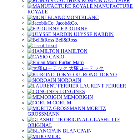
ROMAIN GAUTHIER
MANUFACTURE
ROYALE
MONTBLANC
Jacob&Co.
F.P.JOURNE
ULYSSE NARDIN
Bell&Ross
Tissot
HAMILTON
CASIO
Furlan Marri
大塚ローテック
KURONO TOKYO
NORQAIN
LAURENT FERRIER
LONGINES
MEMORIGIN
CORUM
MORITZ
GROSSMANN
GLASHUTTE
ORIGINAL
BLANCPAIN
MIDO