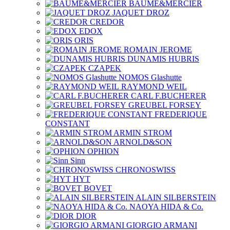
BAUME&MERCIER
JAQUET DROZ
CREDOR
EDOX
ORIS
ROMAIN JEROME
DUNAMIS HUBRIS
CZAPEK
NOMOS Glashutte
RAYMOND WEIL
CARL F.BUCHERER
GREUBEL FORSEY
FREDERIQUE
CONSTANT
ARMIN STROM
ARNOLD&SON
OPHION
Sinn
CHRONOSWISS
HYT
BOVET
ALAIN SILBERSTEIN
NAOYA HIDA & Co.
DIOR
GIORGIO ARMANI