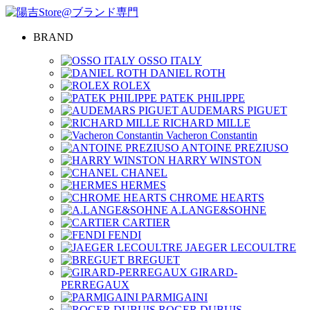
BRAND
OSSO ITALY
DANIEL ROTH
ROLEX
PATEK PHILIPPE
AUDEMARS PIGUET
RICHARD MILLE
Vacheron Constantin
ANTOINE PREZIUSO
HARRY WINSTON
CHANEL
HERMES
CHROME HEARTS
A.LANGE&SOHNE
CARTIER
FENDI
JAEGER LECOULTRE
BREGUET
GIRARD-
PERREGAUX
PARMIGAINI
ROGER DUBUIS