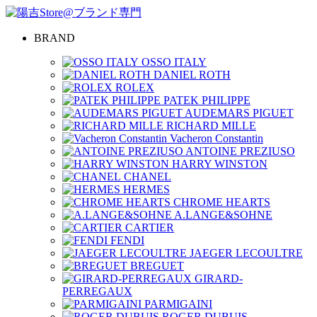
BRAND
OSSO ITALY
DANIEL ROTH
ROLEX
PATEK PHILIPPE
AUDEMARS PIGUET
RICHARD MILLE
Vacheron Constantin
ANTOINE PREZIUSO
HARRY WINSTON
CHANEL
HERMES
CHROME HEARTS
A.LANGE&SOHNE
CARTIER
FENDI
JAEGER LECOULTRE
BREGUET
GIRARD-
PERREGAUX
PARMIGAINI
ROGER DUBUIS