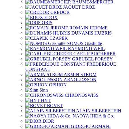
BAUME&MERCIER
JAQUET DROZ
CREDOR
EDOX
ORIS
ROMAIN JEROME
DUNAMIS HUBRIS
CZAPEK
NOMOS Glashutte
RAYMOND WEIL
CARL F.BUCHERER
GREUBEL FORSEY
FREDERIQUE
CONSTANT
ARMIN STROM
ARNOLD&SON
OPHION
Sinn
CHRONOSWISS
HYT
BOVET
ALAIN SILBERSTEIN
NAOYA HIDA & Co.
DIOR
GIORGIO ARMANI