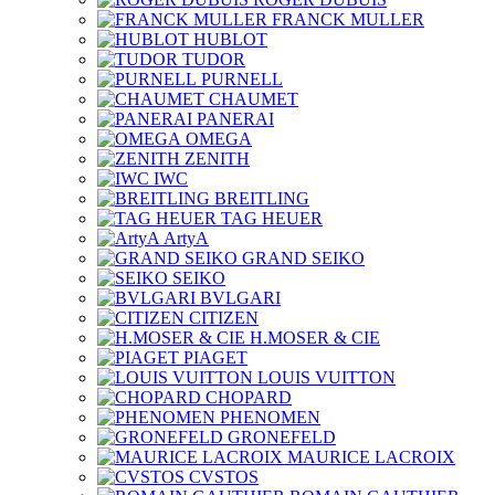
FRANCK MULLER
HUBLOT
TUDOR
PURNELL
CHAUMET
PANERAI
OMEGA
ZENITH
IWC
BREITLING
TAG HEUER
ArtyA
GRAND SEIKO
SEIKO
BVLGARI
CITIZEN
H.MOSER & CIE
PIAGET
LOUIS VUITTON
CHOPARD
PHENOMEN
GRONEFELD
MAURICE LACROIX
CVSTOS