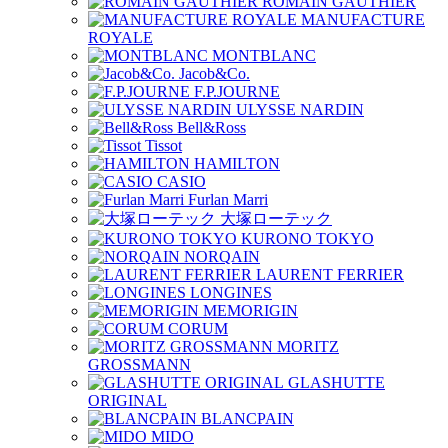
ROMAIN GAUTHIER
MANUFACTURE
ROYALE
MONTBLANC
Jacob&Co.
F.P.JOURNE
ULYSSE NARDIN
Bell&Ross
Tissot
HAMILTON
CASIO
Furlan Marri
大塚ローテック
KURONO TOKYO
NORQAIN
LAURENT FERRIER
LONGINES
MEMORIGIN
CORUM
MORITZ
GROSSMANN
GLASHUTTE
ORIGINAL
BLANCPAIN
MIDO