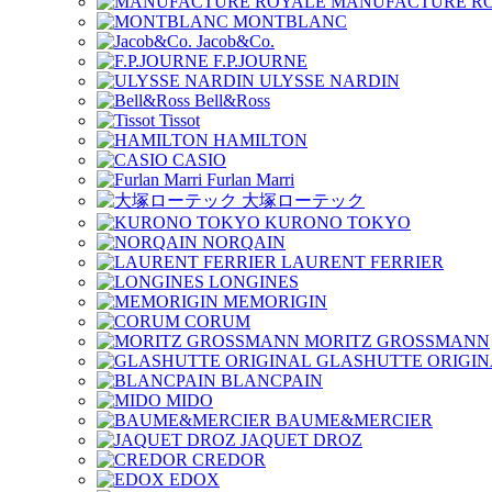
MANUFACTURE R
MONTBLANC
Jacob&Co.
F.P.JOURNE
ULYSSE NARDIN
Bell&Ross
Tissot
HAMILTON
CASIO
Furlan Marri
大塚ローテック
KURONO TOKYO
NORQAIN
LAURENT FERRIER
LONGINES
MEMORIGIN
CORUM
MORITZ GROSSMANN
GLASHUTTE ORIGIN
BLANCPAIN
MIDO
BAUME&MERCIER
JAQUET DROZ
CREDOR
EDOX