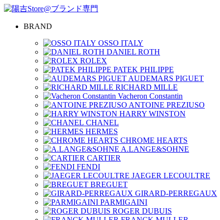
BRAND
OSSO ITALY
DANIEL ROTH
ROLEX
PATEK PHILIPPE
AUDEMARS PIGUET
RICHARD MILLE
Vacheron Constantin
ANTOINE PREZIUSO
HARRY WINSTON
CHANEL
HERMES
CHROME HEARTS
A.LANGE&SOHNE
CARTIER
FENDI
JAEGER LECOULTRE
BREGUET
GIRARD-PERREGAUX
PARMIGAINI
ROGER DUBUIS
FRANCK MULLER