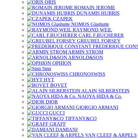
ORIS
ROMAIN JEROME
DUNAMIS HUBRIS
CZAPEK
NOMOS Glashutte
RAYMOND WEIL
CARL F.BUCHERER
GREUBEL FORSEY
FREDERIQUE CON
ARMIN STROM
ARNOLD&SON
OPHION
Sinn
CHRONOSWISS
HYT
BOVET
ALAIN SILBERSTEIN
NAOYA HIDA & Co.
DIOR
GIORGIO ARMANI
GUCCI
TIFFANY&CO
GRAFF
DAMIANI
VAN CLEEF & ARPELS