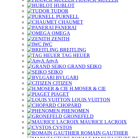
HUBLOT
TUDOR
PURNELL
CHAUMET
PANERAI
OMEGA
ZENITH
IWC
BREITLING
TAG HEUER
ArtyA
GRAND SEIKO
SEIKO
BVLGARI
CITIZEN
H.MOSER & CIE
PIAGET
LOUIS VUITTON
CHOPARD
PHENOMEN
GRONEFELD
MAURICE LACROIX
CVSTOS
ROMAIN GAUTHIER