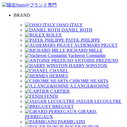
BRAND
OSSO ITALY
DANIEL ROTH
ROLEX
PATEK PHILIPPE
AUDEMARS PIGUET
RICHARD MILLE
Vacheron Constantin
ANTOINE PREZIUSO
HARRY WINSTON
CHANEL
HERMES
CHROME HEARTS
A.LANGE&SOHNE
CARTIER
FENDI
JAEGER LECOULTRE
BREGUET
GIRARD-
PERREGAUX
PARMIGAINI
ROGER DUBUIS