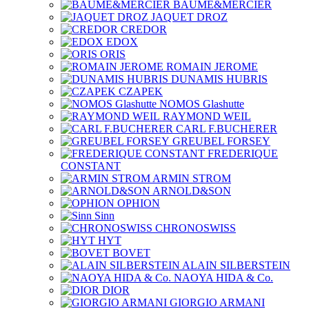
BAUME&MERCIER
JAQUET DROZ
CREDOR
EDOX
ORIS
ROMAIN JEROME
DUNAMIS HUBRIS
CZAPEK
NOMOS Glashutte
RAYMOND WEIL
CARL F.BUCHERER
GREUBEL FORSEY
FREDERIQUE
CONSTANT
ARMIN STROM
ARNOLD&SON
OPHION
Sinn
CHRONOSWISS
HYT
BOVET
ALAIN SILBERSTEIN
NAOYA HIDA & Co.
DIOR
GIORGIO ARMANI