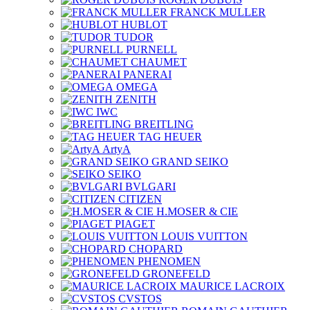
FRANCK MULLER
HUBLOT
TUDOR
PURNELL
CHAUMET
PANERAI
OMEGA
ZENITH
IWC
BREITLING
TAG HEUER
ArtyA
GRAND SEIKO
SEIKO
BVLGARI
CITIZEN
H.MOSER & CIE
PIAGET
LOUIS VUITTON
CHOPARD
PHENOMEN
GRONEFELD
MAURICE LACROIX
CVSTOS