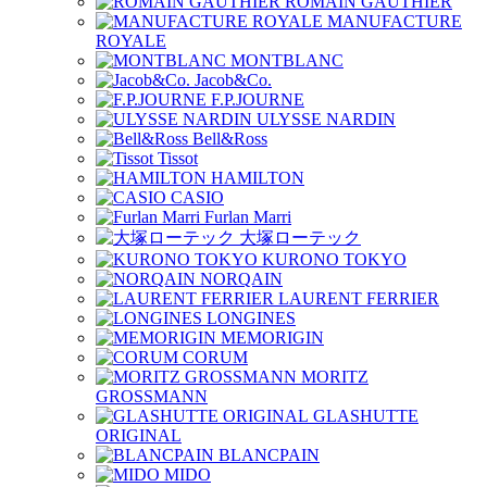
ROMAIN GAUTHIER
MANUFACTURE
ROYALE
MONTBLANC
Jacob&Co.
F.P.JOURNE
ULYSSE NARDIN
Bell&Ross
Tissot
HAMILTON
CASIO
Furlan Marri
大塚ローテック
KURONO TOKYO
NORQAIN
LAURENT FERRIER
LONGINES
MEMORIGIN
CORUM
MORITZ
GROSSMANN
GLASHUTTE
ORIGINAL
BLANCPAIN
MIDO