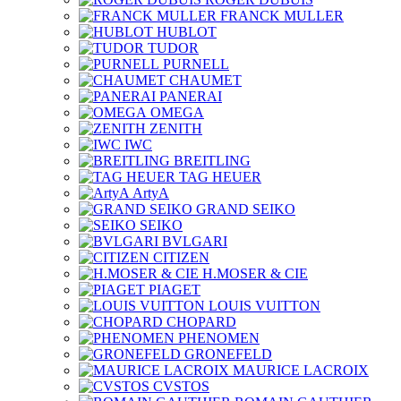
FRANCK MULLER
HUBLOT
TUDOR
PURNELL
CHAUMET
PANERAI
OMEGA
ZENITH
IWC
BREITLING
TAG HEUER
ArtyA
GRAND SEIKO
SEIKO
BVLGARI
CITIZEN
H.MOSER & CIE
PIAGET
LOUIS VUITTON
CHOPARD
PHENOMEN
GRONEFELD
MAURICE LACROIX
CVSTOS