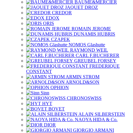
BAUME&MERCIER
JAQUET DROZ
CREDOR
EDOX
ORIS
ROMAIN JEROME
DUNAMIS HUBRIS
CZAPEK
NOMOS Glashutte
RAYMOND WEIL
CARL F.BUCHERER
GREUBEL FORSEY
FREDERIQUE
CONSTANT
ARMIN STROM
ARNOLD&SON
OPHION
Sinn
CHRONOSWISS
HYT
BOVET
ALAIN SILBERSTEIN
NAOYA HIDA & Co.
DIOR
GIORGIO ARMANI