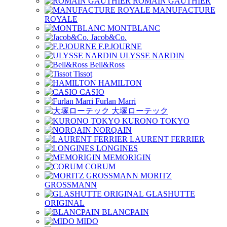
ROMAIN GAUTHIER
MANUFACTURE
ROYALE
MONTBLANC
Jacob&Co.
F.P.JOURNE
ULYSSE NARDIN
Bell&Ross
Tissot
HAMILTON
CASIO
Furlan Marri
大塚ローテック
KURONO TOKYO
NORQAIN
LAURENT FERRIER
LONGINES
MEMORIGIN
CORUM
MORITZ
GROSSMANN
GLASHUTTE
ORIGINAL
BLANCPAIN
MIDO