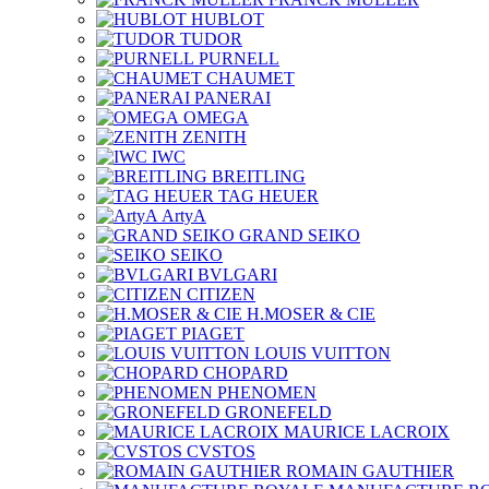
HUBLOT
TUDOR
PURNELL
CHAUMET
PANERAI
OMEGA
ZENITH
IWC
BREITLING
TAG HEUER
ArtyA
GRAND SEIKO
SEIKO
BVLGARI
CITIZEN
H.MOSER & CIE
PIAGET
LOUIS VUITTON
CHOPARD
PHENOMEN
GRONEFELD
MAURICE LACROIX
CVSTOS
ROMAIN GAUTHIER