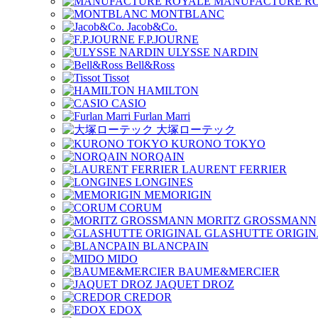
MANUFACTURE R
MONTBLANC
Jacob&Co.
F.P.JOURNE
ULYSSE NARDIN
Bell&Ross
Tissot
HAMILTON
CASIO
Furlan Marri
大塚ローテック
KURONO TOKYO
NORQAIN
LAURENT FERRIER
LONGINES
MEMORIGIN
CORUM
MORITZ GROSSMANN
GLASHUTTE ORIGIN
BLANCPAIN
MIDO
BAUME&MERCIER
JAQUET DROZ
CREDOR
EDOX