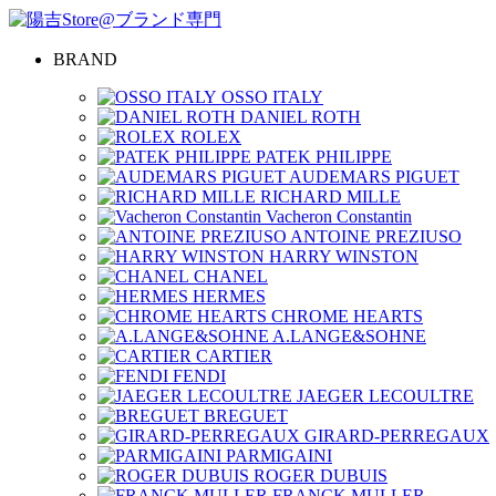
BRAND
OSSO ITALY
DANIEL ROTH
ROLEX
PATEK PHILIPPE
AUDEMARS PIGUET
RICHARD MILLE
Vacheron Constantin
ANTOINE PREZIUSO
HARRY WINSTON
CHANEL
HERMES
CHROME HEARTS
A.LANGE&SOHNE
CARTIER
FENDI
JAEGER LECOULTRE
BREGUET
GIRARD-PERREGAUX
PARMIGAINI
ROGER DUBUIS
FRANCK MULLER