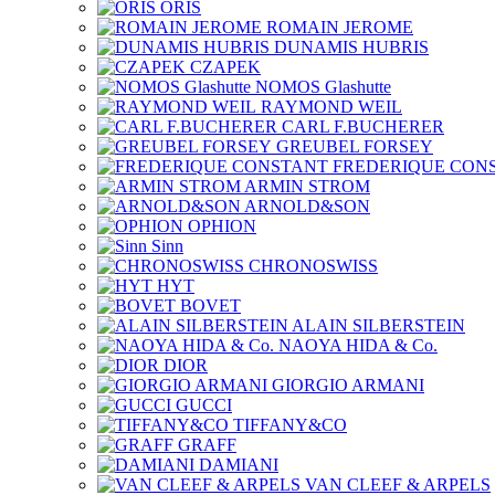
ORIS
ROMAIN JEROME
DUNAMIS HUBRIS
CZAPEK
NOMOS Glashutte
RAYMOND WEIL
CARL F.BUCHERER
GREUBEL FORSEY
FREDERIQUE CON
ARMIN STROM
ARNOLD&SON
OPHION
Sinn
CHRONOSWISS
HYT
BOVET
ALAIN SILBERSTEIN
NAOYA HIDA & Co.
DIOR
GIORGIO ARMANI
GUCCI
TIFFANY&CO
GRAFF
DAMIANI
VAN CLEEF & ARPELS