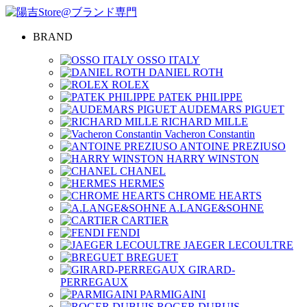
BRAND
OSSO ITALY
DANIEL ROTH
ROLEX
PATEK PHILIPPE
AUDEMARS PIGUET
RICHARD MILLE
Vacheron Constantin
ANTOINE PREZIUSO
HARRY WINSTON
CHANEL
HERMES
CHROME HEARTS
A.LANGE&SOHNE
CARTIER
FENDI
JAEGER LECOULTRE
BREGUET
GIRARD-
PERREGAUX
PARMIGAINI
ROGER DUBUIS