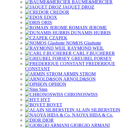
BAUME&MERCIER
JAQUET DROZ
CREDOR
EDOX
ORIS
ROMAIN JEROME
DUNAMIS HUBRIS
CZAPEK
NOMOS Glashutte
RAYMOND WEIL
CARL F.BUCHERER
GREUBEL FORSEY
FREDERIQUE
CONSTANT
ARMIN STROM
ARNOLD&SON
OPHION
Sinn
CHRONOSWISS
HYT
BOVET
ALAIN SILBERSTEIN
NAOYA HIDA & Co.
DIOR
GIORGIO ARMANI