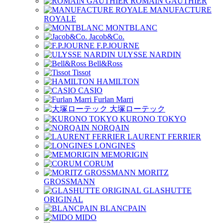
ROMAIN GAUTHIER
MANUFACTURE
ROYALE
MONTBLANC
Jacob&Co.
F.P.JOURNE
ULYSSE NARDIN
Bell&Ross
Tissot
HAMILTON
CASIO
Furlan Marri
大塚ローテック
KURONO TOKYO
NORQAIN
LAURENT FERRIER
LONGINES
MEMORIGIN
CORUM
MORITZ
GROSSMANN
GLASHUTTE
ORIGINAL
BLANCPAIN
MIDO