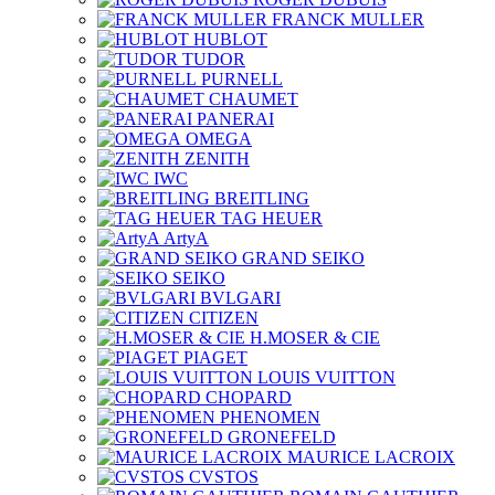
FRANCK MULLER
HUBLOT
TUDOR
PURNELL
CHAUMET
PANERAI
OMEGA
ZENITH
IWC
BREITLING
TAG HEUER
ArtyA
GRAND SEIKO
SEIKO
BVLGARI
CITIZEN
H.MOSER & CIE
PIAGET
LOUIS VUITTON
CHOPARD
PHENOMEN
GRONEFELD
MAURICE LACROIX
CVSTOS