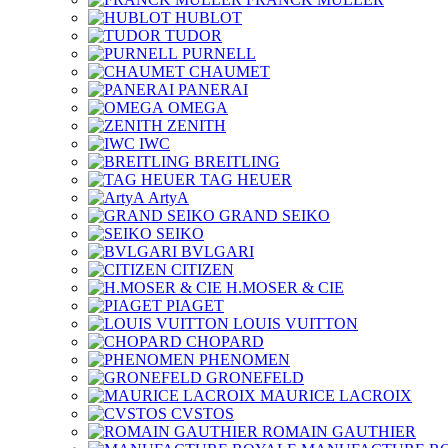
HUBLOT
TUDOR
PURNELL
CHAUMET
PANERAI
OMEGA
ZENITH
IWC
BREITLING
TAG HEUER
ArtyA
GRAND SEIKO
SEIKO
BVLGARI
CITIZEN
H.MOSER & CIE
PIAGET
LOUIS VUITTON
CHOPARD
PHENOMEN
GRONEFELD
MAURICE LACROIX
CVSTOS
ROMAIN GAUTHIER