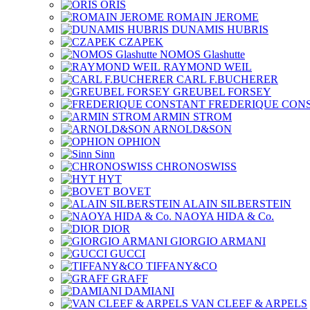
ORIS
ROMAIN JEROME
DUNAMIS HUBRIS
CZAPEK
NOMOS Glashutte
RAYMOND WEIL
CARL F.BUCHERER
GREUBEL FORSEY
FREDERIQUE CON
ARMIN STROM
ARNOLD&SON
OPHION
Sinn
CHRONOSWISS
HYT
BOVET
ALAIN SILBERSTEIN
NAOYA HIDA & Co.
DIOR
GIORGIO ARMANI
GUCCI
TIFFANY&CO
GRAFF
DAMIANI
VAN CLEEF & ARPELS