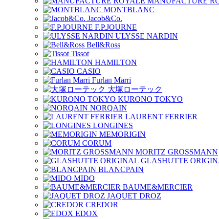
MANUFACTURE R
MONTBLANC
Jacob&Co.
F.P.JOURNE
ULYSSE NARDIN
Bell&Ross
Tissot
HAMILTON
CASIO
Furlan Marri
大塚ローテック
KURONO TOKYO
NORQAIN
LAURENT FERRIER
LONGINES
MEMORIGIN
CORUM
MORITZ GROSSMANN
GLASHUTTE ORIGIN
BLANCPAIN
MIDO
BAUME&MERCIER
JAQUET DROZ
CREDOR
EDOX