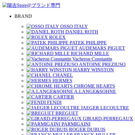
BRAND
OSSO ITALY
DANIEL ROTH
ROLEX
PATEK PHILIPPE
AUDEMARS PIGUET
RICHARD MILLE
Vacheron Constantin
ANTOINE PREZIUSO
HARRY WINSTON
CHANEL
HERMES
CHROME HEARTS
A.LANGE&SOHNE
CARTIER
FENDI
JAEGER LECOULTRE
BREGUET
GIRARD-PERREGAUX
PARMIGAINI
ROGER DUBUIS
FRANCK MULLER