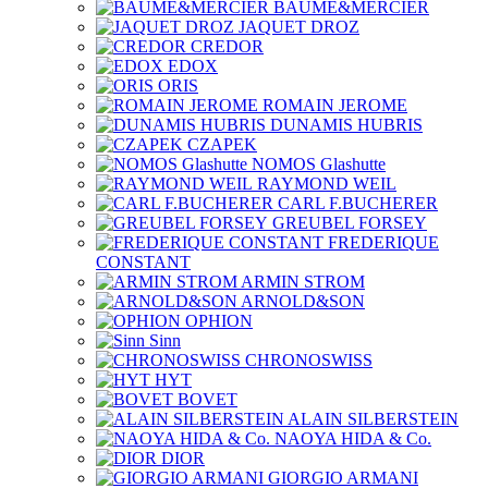
BAUME&MERCIER
JAQUET DROZ
CREDOR
EDOX
ORIS
ROMAIN JEROME
DUNAMIS HUBRIS
CZAPEK
NOMOS Glashutte
RAYMOND WEIL
CARL F.BUCHERER
GREUBEL FORSEY
FREDERIQUE
CONSTANT
ARMIN STROM
ARNOLD&SON
OPHION
Sinn
CHRONOSWISS
HYT
BOVET
ALAIN SILBERSTEIN
NAOYA HIDA & Co.
DIOR
GIORGIO ARMANI