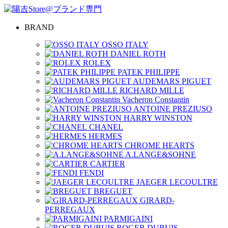
BRAND
OSSO ITALY
DANIEL ROTH
ROLEX
PATEK PHILIPPE
AUDEMARS PIGUET
RICHARD MILLE
Vacheron Constantin
ANTOINE PREZIUSO
HARRY WINSTON
CHANEL
HERMES
CHROME HEARTS
A.LANGE&SOHNE
CARTIER
FENDI
JAEGER LECOULTRE
BREGUET
GIRARD-
PERREGAUX
PARMIGAINI
ROGER DUBUIS