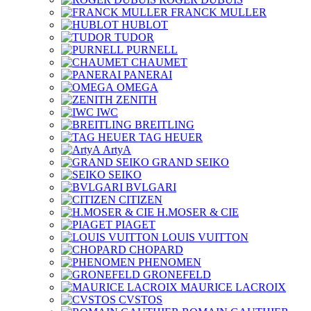
FRANCK MULLER
HUBLOT
TUDOR
PURNELL
CHAUMET
PANERAI
OMEGA
ZENITH
IWC
BREITLING
TAG HEUER
ArtyA
GRAND SEIKO
SEIKO
BVLGARI
CITIZEN
H.MOSER & CIE
PIAGET
LOUIS VUITTON
CHOPARD
PHENOMEN
GRONEFELD
MAURICE LACROIX
CVSTOS