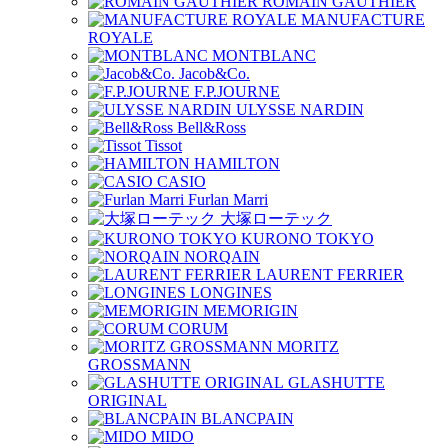
ROMAIN GAUTHIER
MANUFACTURE
ROYALE
MONTBLANC
Jacob&Co.
F.P.JOURNE
ULYSSE NARDIN
Bell&Ross
Tissot
HAMILTON
CASIO
Furlan Marri
大塚ローテック
KURONO TOKYO
NORQAIN
LAURENT FERRIER
LONGINES
MEMORIGIN
CORUM
MORITZ
GROSSMANN
GLASHUTTE
ORIGINAL
BLANCPAIN
MIDO