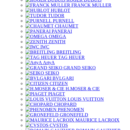
FRANCK MULLER
HUBLOT
TUDOR
PURNELL
CHAUMET
PANERAI
OMEGA
ZENITH
IWC
BREITLING
TAG HEUER
ArtyA
GRAND SEIKO
SEIKO
BVLGARI
CITIZEN
H.MOSER & CIE
PIAGET
LOUIS VUITTON
CHOPARD
PHENOMEN
GRONEFELD
MAURICE LACROIX
CVSTOS