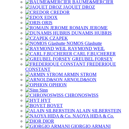
BAUME&MERCIER
JAQUET DROZ
CREDOR
EDOX
ORIS
ROMAIN JEROME
DUNAMIS HUBRIS
CZAPEK
NOMOS Glashutte
RAYMOND WEIL
CARL F.BUCHERER
GREUBEL FORSEY
FREDERIQUE
CONSTANT
ARMIN STROM
ARNOLD&SON
OPHION
Sinn
CHRONOSWISS
HYT
BOVET
ALAIN SILBERSTEIN
NAOYA HIDA & Co.
DIOR
GIORGIO ARMANI