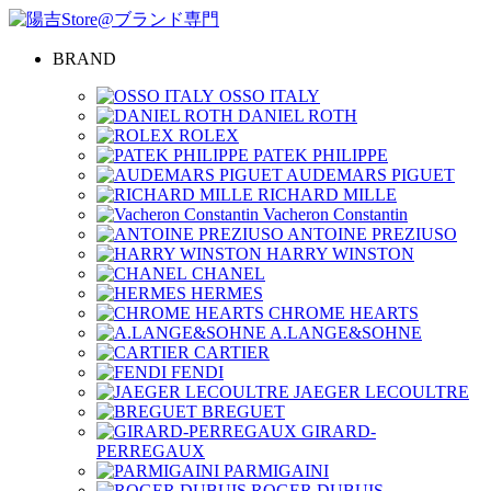
BRAND
OSSO ITALY
DANIEL ROTH
ROLEX
PATEK PHILIPPE
AUDEMARS PIGUET
RICHARD MILLE
Vacheron Constantin
ANTOINE PREZIUSO
HARRY WINSTON
CHANEL
HERMES
CHROME HEARTS
A.LANGE&SOHNE
CARTIER
FENDI
JAEGER LECOULTRE
BREGUET
GIRARD-
PERREGAUX
PARMIGAINI
ROGER DUBUIS