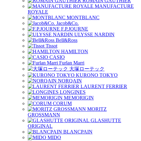
ROMAIN GAUTHIER
MANUFACTURE
ROYALE
MONTBLANC
Jacob&Co.
F.P.JOURNE
ULYSSE NARDIN
Bell&Ross
Tissot
HAMILTON
CASIO
Furlan Marri
大塚ローテック
KURONO TOKYO
NORQAIN
LAURENT FERRIER
LONGINES
MEMORIGIN
CORUM
MORITZ
GROSSMANN
GLASHUTTE
ORIGINAL
BLANCPAIN
MIDO