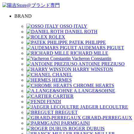
BRAND
OSSO ITALY
DANIEL ROTH
ROLEX
PATEK PHILIPPE
AUDEMARS PIGUET
RICHARD MILLE
Vacheron Constantin
ANTOINE PREZIUSO
HARRY WINSTON
CHANEL
HERMES
CHROME HEARTS
A.LANGE&SOHNE
CARTIER
FENDI
JAEGER LECOULTRE
BREGUET
GIRARD-PERREGAUX
PARMIGAINI
ROGER DUBUIS
FRANCK MULLER