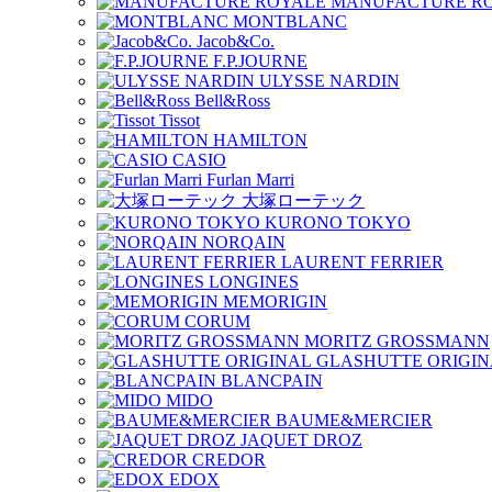
MANUFACTURE R
MONTBLANC
Jacob&Co.
F.P.JOURNE
ULYSSE NARDIN
Bell&Ross
Tissot
HAMILTON
CASIO
Furlan Marri
大塚ローテック
KURONO TOKYO
NORQAIN
LAURENT FERRIER
LONGINES
MEMORIGIN
CORUM
MORITZ GROSSMANN
GLASHUTTE ORIGIN
BLANCPAIN
MIDO
BAUME&MERCIER
JAQUET DROZ
CREDOR
EDOX