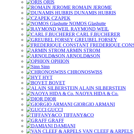
ORIS
ROMAIN JEROME
DUNAMIS HUBRIS
CZAPEK
NOMOS Glashutte
RAYMOND WEIL
CARL F.BUCHERER
GREUBEL FORSEY
FREDERIQUE CON
ARMIN STROM
ARNOLD&SON
OPHION
Sinn
CHRONOSWISS
HYT
BOVET
ALAIN SILBERSTEIN
NAOYA HIDA & Co.
DIOR
GIORGIO ARMANI
GUCCI
TIFFANY&CO
GRAFF
DAMIANI
VAN CLEEF & ARPELS