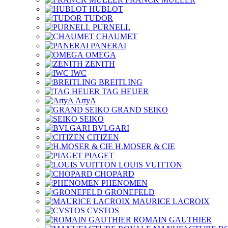
HUBLOT
TUDOR
PURNELL
CHAUMET
PANERAI
OMEGA
ZENITH
IWC
BREITLING
TAG HEUER
ArtyA
GRAND SEIKO
SEIKO
BVLGARI
CITIZEN
H.MOSER & CIE
PIAGET
LOUIS VUITTON
CHOPARD
PHENOMEN
GRONEFELD
MAURICE LACROIX
CVSTOS
ROMAIN GAUTHIER