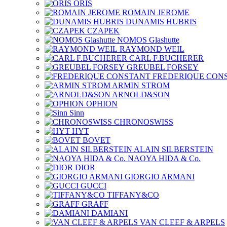
ORIS
ROMAIN JEROME
DUNAMIS HUBRIS
CZAPEK
NOMOS Glashutte
RAYMOND WEIL
CARL F.BUCHERER
GREUBEL FORSEY
FREDERIQUE CON
ARMIN STROM
ARNOLD&SON
OPHION
Sinn
CHRONOSWISS
HYT
BOVET
ALAIN SILBERSTEIN
NAOYA HIDA & Co.
DIOR
GIORGIO ARMANI
GUCCI
TIFFANY&CO
GRAFF
DAMIANI
VAN CLEEF & ARPELS