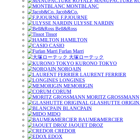
MANUFACTURE R
MONTBLANC
Jacob&Co.
F.P.JOURNE
ULYSSE NARDIN
Bell&Ross
Tissot
HAMILTON
CASIO
Furlan Marri
大塚ローテック
KURONO TOKYO
NORQAIN
LAURENT FERRIER
LONGINES
MEMORIGIN
CORUM
MORITZ GROSSMANN
GLASHUTTE ORIGIN
BLANCPAIN
MIDO
BAUME&MERCIER
JAQUET DROZ
CREDOR
EDOX