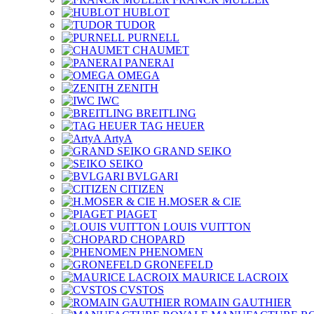
HUBLOT
TUDOR
PURNELL
CHAUMET
PANERAI
OMEGA
ZENITH
IWC
BREITLING
TAG HEUER
ArtyA
GRAND SEIKO
SEIKO
BVLGARI
CITIZEN
H.MOSER & CIE
PIAGET
LOUIS VUITTON
CHOPARD
PHENOMEN
GRONEFELD
MAURICE LACROIX
CVSTOS
ROMAIN GAUTHIER