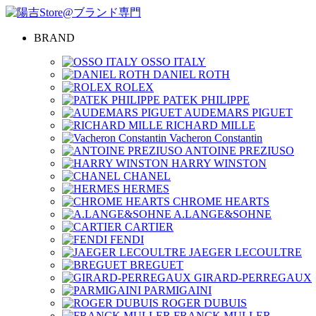
BRAND
OSSO ITALY
DANIEL ROTH
ROLEX
PATEK PHILIPPE
AUDEMARS PIGUET
RICHARD MILLE
Vacheron Constantin
ANTOINE PREZIUSO
HARRY WINSTON
CHANEL
HERMES
CHROME HEARTS
A.LANGE&SOHNE
CARTIER
FENDI
JAEGER LECOULTRE
BREGUET
GIRARD-PERREGAUX
PARMIGAINI
ROGER DUBUIS
FRANCK MULLER