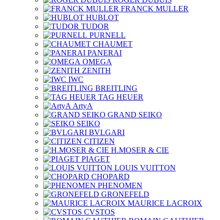
FRANCK MULLER
HUBLOT
TUDOR
PURNELL
CHAUMET
PANERAI
OMEGA
ZENITH
IWC
BREITLING
TAG HEUER
ArtyA
GRAND SEIKO
SEIKO
BVLGARI
CITIZEN
H.MOSER & CIE
PIAGET
LOUIS VUITTON
CHOPARD
PHENOMEN
GRONEFELD
MAURICE LACROIX
CVSTOS