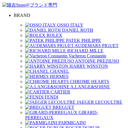
BRAND
OSSO ITALY
DANIEL ROTH
ROLEX
PATEK PHILIPPE
AUDEMARS PIGUET
RICHARD MILLE
Vacheron Constantin
ANTOINE PREZIUSO
HARRY WINSTON
CHANEL
HERMES
CHROME HEARTS
A.LANGE&SOHNE
CARTIER
FENDI
JAEGER LECOULTRE
BREGUET
GIRARD-
PERREGAUX
PARMIGAINI
ROGER DUBUIS