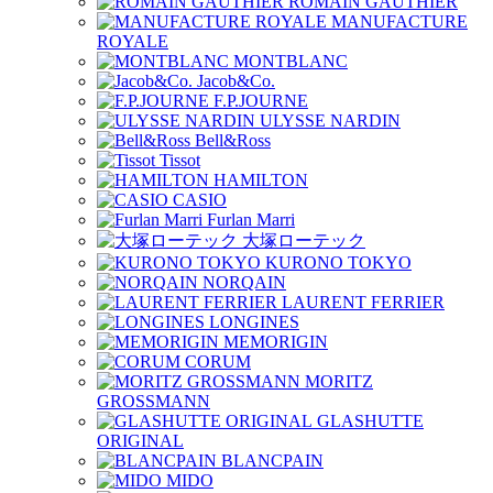
ROMAIN GAUTHIER
MANUFACTURE
ROYALE
MONTBLANC
Jacob&Co.
F.P.JOURNE
ULYSSE NARDIN
Bell&Ross
Tissot
HAMILTON
CASIO
Furlan Marri
大塚ローテック
KURONO TOKYO
NORQAIN
LAURENT FERRIER
LONGINES
MEMORIGIN
CORUM
MORITZ
GROSSMANN
GLASHUTTE
ORIGINAL
BLANCPAIN
MIDO