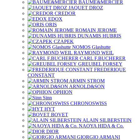
BAUME&MERCIER
JAQUET DROZ
CREDOR
EDOX
ORIS
ROMAIN JEROME
DUNAMIS HUBRIS
CZAPEK
NOMOS Glashutte
RAYMOND WEIL
CARL F.BUCHERER
GREUBEL FORSEY
FREDERIQUE
CONSTANT
ARMIN STROM
ARNOLD&SON
OPHION
Sinn
CHRONOSWISS
HYT
BOVET
ALAIN SILBERSTEIN
NAOYA HIDA & Co.
DIOR
GIORGIO ARMANI