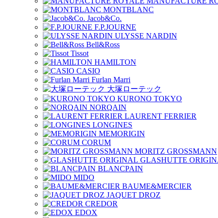
MANUFACTURE R
MONTBLANC
Jacob&Co.
F.P.JOURNE
ULYSSE NARDIN
Bell&Ross
Tissot
HAMILTON
CASIO
Furlan Marri
大塚ローテック
KURONO TOKYO
NORQAIN
LAURENT FERRIER
LONGINES
MEMORIGIN
CORUM
MORITZ GROSSMANN
GLASHUTTE ORIGIN
BLANCPAIN
MIDO
BAUME&MERCIER
JAQUET DROZ
CREDOR
EDOX