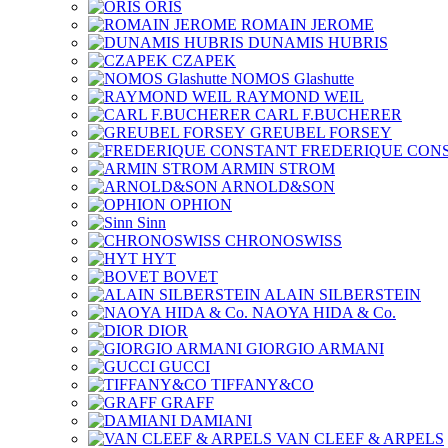
ORIS
ROMAIN JEROME
DUNAMIS HUBRIS
CZAPEK
NOMOS Glashutte
RAYMOND WEIL
CARL F.BUCHERER
GREUBEL FORSEY
FREDERIQUE CON
ARMIN STROM
ARNOLD&SON
OPHION
Sinn
CHRONOSWISS
HYT
BOVET
ALAIN SILBERSTEIN
NAOYA HIDA & Co.
DIOR
GIORGIO ARMANI
GUCCI
TIFFANY&CO
GRAFF
DAMIANI
VAN CLEEF & ARPELS