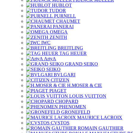
HUBLOT
TUDOR
PURNELL
CHAUMET
PANERAI
OMEGA
ZENITH
IWC
BREITLING
TAG HEUER
ArtyA
GRAND SEIKO
SEIKO
BVLGARI
CITIZEN
H.MOSER & CIE
PIAGET
LOUIS VUITTON
CHOPARD
PHENOMEN
GRONEFELD
MAURICE LACROIX
CVSTOS
ROMAIN GAUTHIER