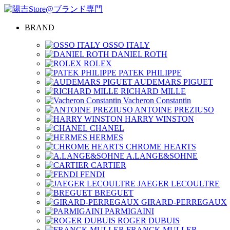
BRAND
OSSO ITALY
DANIEL ROTH
ROLEX
PATEK PHILIPPE
AUDEMARS PIGUET
RICHARD MILLE
Vacheron Constantin
ANTOINE PREZIUSO
HARRY WINSTON
CHANEL
HERMES
CHROME HEARTS
A.LANGE&SOHNE
CARTIER
FENDI
JAEGER LECOULTRE
BREGUET
GIRARD-PERREGAUX
PARMIGAINI
ROGER DUBUIS
FRANCK MULLER