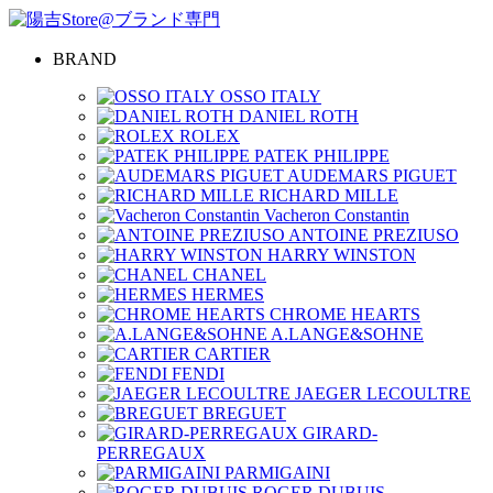
BRAND
OSSO ITALY
DANIEL ROTH
ROLEX
PATEK PHILIPPE
AUDEMARS PIGUET
RICHARD MILLE
Vacheron Constantin
ANTOINE PREZIUSO
HARRY WINSTON
CHANEL
HERMES
CHROME HEARTS
A.LANGE&SOHNE
CARTIER
FENDI
JAEGER LECOULTRE
BREGUET
GIRARD-
PERREGAUX
PARMIGAINI
ROGER DUBUIS