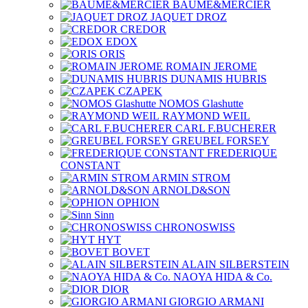
BAUME&MERCIER
JAQUET DROZ
CREDOR
EDOX
ORIS
ROMAIN JEROME
DUNAMIS HUBRIS
CZAPEK
NOMOS Glashutte
RAYMOND WEIL
CARL F.BUCHERER
GREUBEL FORSEY
FREDERIQUE
CONSTANT
ARMIN STROM
ARNOLD&SON
OPHION
Sinn
CHRONOSWISS
HYT
BOVET
ALAIN SILBERSTEIN
NAOYA HIDA & Co.
DIOR
GIORGIO ARMANI