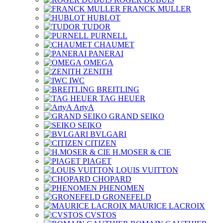
FRANCK MULLER
HUBLOT
TUDOR
PURNELL
CHAUMET
PANERAI
OMEGA
ZENITH
IWC
BREITLING
TAG HEUER
ArtyA
GRAND SEIKO
SEIKO
BVLGARI
CITIZEN
H.MOSER & CIE
PIAGET
LOUIS VUITTON
CHOPARD
PHENOMEN
GRONEFELD
MAURICE LACROIX
CVSTOS