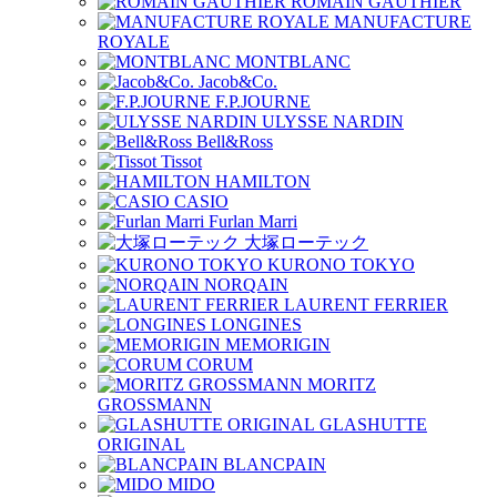
ROMAIN GAUTHIER
MANUFACTURE
ROYALE
MONTBLANC
Jacob&Co.
F.P.JOURNE
ULYSSE NARDIN
Bell&Ross
Tissot
HAMILTON
CASIO
Furlan Marri
大塚ローテック
KURONO TOKYO
NORQAIN
LAURENT FERRIER
LONGINES
MEMORIGIN
CORUM
MORITZ
GROSSMANN
GLASHUTTE
ORIGINAL
BLANCPAIN
MIDO