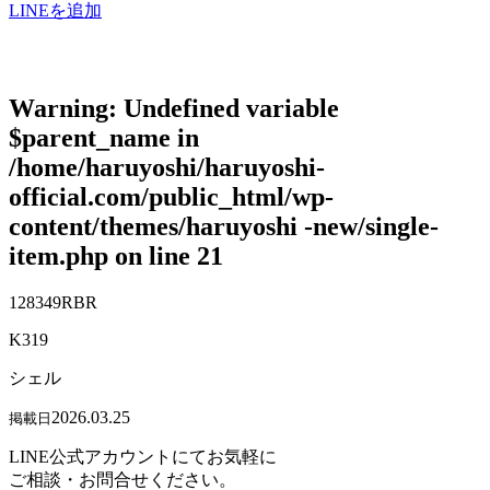
LINEを追加
Warning
: Undefined variable
$parent_name in
/home/haruyoshi/haruyoshi-
official.com/public_html/wp-
content/themes/haruyoshi -new/single-
item.php
on line
21
128349RBR
K319
シェル
2026.03.25
掲載日
LINE公式アカウントにてお気軽に
ご相談・お問合せください。