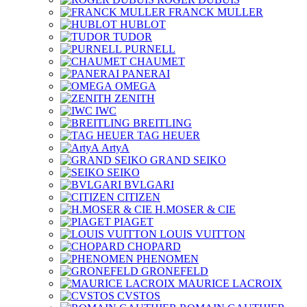
FRANCK MULLER
HUBLOT
TUDOR
PURNELL
CHAUMET
PANERAI
OMEGA
ZENITH
IWC
BREITLING
TAG HEUER
ArtyA
GRAND SEIKO
SEIKO
BVLGARI
CITIZEN
H.MOSER & CIE
PIAGET
LOUIS VUITTON
CHOPARD
PHENOMEN
GRONEFELD
MAURICE LACROIX
CVSTOS