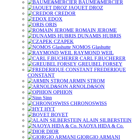
BAUME&MERCIER
JAQUET DROZ
CREDOR
EDOX
ORIS
ROMAIN JEROME
DUNAMIS HUBRIS
CZAPEK
NOMOS Glashutte
RAYMOND WEIL
CARL F.BUCHERER
GREUBEL FORSEY
FREDERIQUE
CONSTANT
ARMIN STROM
ARNOLD&SON
OPHION
Sinn
CHRONOSWISS
HYT
BOVET
ALAIN SILBERSTEIN
NAOYA HIDA & Co.
DIOR
GIORGIO ARMANI