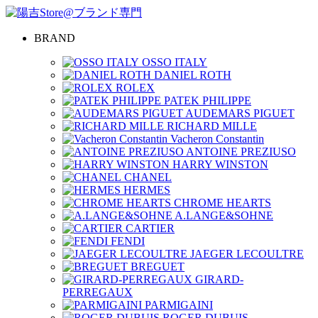
BRAND
OSSO ITALY
DANIEL ROTH
ROLEX
PATEK PHILIPPE
AUDEMARS PIGUET
RICHARD MILLE
Vacheron Constantin
ANTOINE PREZIUSO
HARRY WINSTON
CHANEL
HERMES
CHROME HEARTS
A.LANGE&SOHNE
CARTIER
FENDI
JAEGER LECOULTRE
BREGUET
GIRARD-
PERREGAUX
PARMIGAINI
ROGER DUBUIS