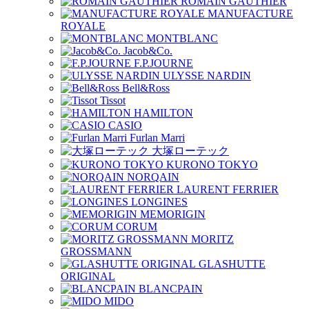
ROMAIN GAUTHIER
MANUFACTURE
ROYALE
MONTBLANC
Jacob&Co.
F.P.JOURNE
ULYSSE NARDIN
Bell&Ross
Tissot
HAMILTON
CASIO
Furlan Marri
大塚ローテック
KURONO TOKYO
NORQAIN
LAURENT FERRIER
LONGINES
MEMORIGIN
CORUM
MORITZ
GROSSMANN
GLASHUTTE
ORIGINAL
BLANCPAIN
MIDO