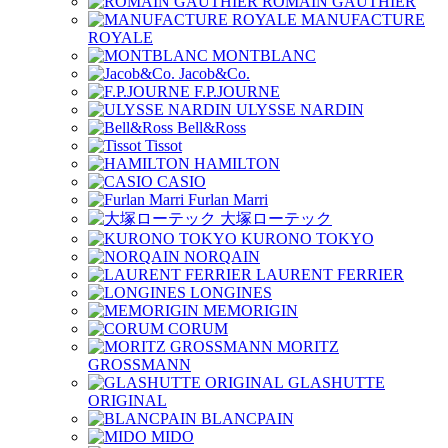
ROMAIN GAUTHIER
MANUFACTURE
ROYALE
MONTBLANC
Jacob&Co.
F.P.JOURNE
ULYSSE NARDIN
Bell&Ross
Tissot
HAMILTON
CASIO
Furlan Marri
大塚ローテック
KURONO TOKYO
NORQAIN
LAURENT FERRIER
LONGINES
MEMORIGIN
CORUM
MORITZ
GROSSMANN
GLASHUTTE
ORIGINAL
BLANCPAIN
MIDO