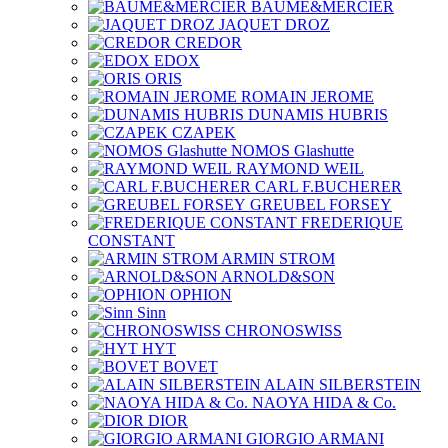
BAUME&MERCIER
JAQUET DROZ
CREDOR
EDOX
ORIS
ROMAIN JEROME
DUNAMIS HUBRIS
CZAPEK
NOMOS Glashutte
RAYMOND WEIL
CARL F.BUCHERER
GREUBEL FORSEY
FREDERIQUE
CONSTANT
ARMIN STROM
ARNOLD&SON
OPHION
Sinn
CHRONOSWISS
HYT
BOVET
ALAIN SILBERSTEIN
NAOYA HIDA & Co.
DIOR
GIORGIO ARMANI