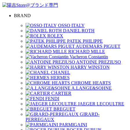
BRAND
OSSO ITALY
DANIEL ROTH
ROLEX
PATEK PHILIPPE
AUDEMARS PIGUET
RICHARD MILLE
Vacheron Constantin
ANTOINE PREZIUSO
HARRY WINSTON
CHANEL
HERMES
CHROME HEARTS
A.LANGE&SOHNE
CARTIER
FENDI
JAEGER LECOULTRE
BREGUET
GIRARD-
PERREGAUX
PARMIGAINI
ROGER DUBUIS