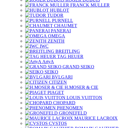
FRANCK MULLER
HUBLOT
TUDOR
PURNELL
CHAUMET
PANERAI
OMEGA
ZENITH
IWC
BREITLING
TAG HEUER
ArtyA
GRAND SEIKO
SEIKO
BVLGARI
CITIZEN
H.MOSER & CIE
PIAGET
LOUIS VUITTON
CHOPARD
PHENOMEN
GRONEFELD
MAURICE LACROIX
CVSTOS