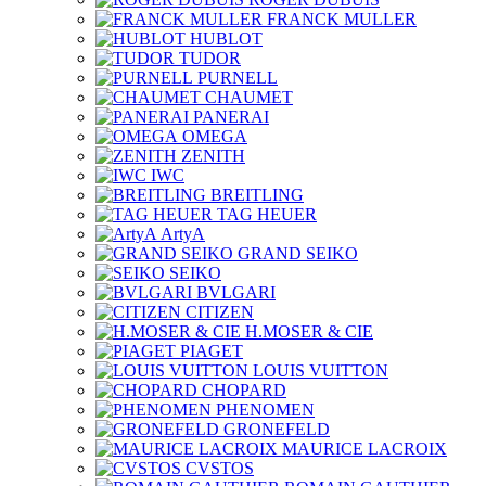
FRANCK MULLER
HUBLOT
TUDOR
PURNELL
CHAUMET
PANERAI
OMEGA
ZENITH
IWC
BREITLING
TAG HEUER
ArtyA
GRAND SEIKO
SEIKO
BVLGARI
CITIZEN
H.MOSER & CIE
PIAGET
LOUIS VUITTON
CHOPARD
PHENOMEN
GRONEFELD
MAURICE LACROIX
CVSTOS