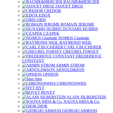
BAUME&MERCIER
JAQUET DROZ
CREDOR
EDOX
ORIS
ROMAIN JEROME
DUNAMIS HUBRIS
CZAPEK
NOMOS Glashutte
RAYMOND WEIL
CARL F.BUCHERER
GREUBEL FORSEY
FREDERIQUE
CONSTANT
ARMIN STROM
ARNOLD&SON
OPHION
Sinn
CHRONOSWISS
HYT
BOVET
ALAIN SILBERSTEIN
NAOYA HIDA & Co.
DIOR
GIORGIO ARMANI