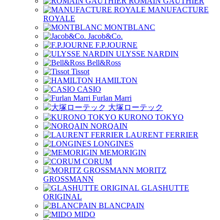
ROMAIN GAUTHIER
MANUFACTURE
ROYALE
MONTBLANC
Jacob&Co.
F.P.JOURNE
ULYSSE NARDIN
Bell&Ross
Tissot
HAMILTON
CASIO
Furlan Marri
大塚ローテック
KURONO TOKYO
NORQAIN
LAURENT FERRIER
LONGINES
MEMORIGIN
CORUM
MORITZ
GROSSMANN
GLASHUTTE
ORIGINAL
BLANCPAIN
MIDO