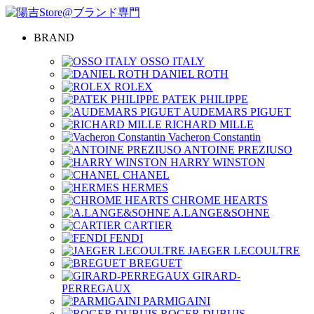
BRAND
OSSO ITALY
DANIEL ROTH
ROLEX
PATEK PHILIPPE
AUDEMARS PIGUET
RICHARD MILLE
Vacheron Constantin
ANTOINE PREZIUSO
HARRY WINSTON
CHANEL
HERMES
CHROME HEARTS
A.LANGE&SOHNE
CARTIER
FENDI
JAEGER LECOULTRE
BREGUET
GIRARD-
PERREGAUX
PARMIGAINI
ROGER DUBUIS