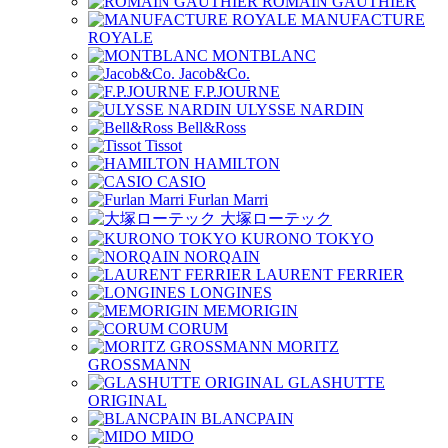
ROMAIN GAUTHIER
MANUFACTURE
ROYALE
MONTBLANC
Jacob&Co.
F.P.JOURNE
ULYSSE NARDIN
Bell&Ross
Tissot
HAMILTON
CASIO
Furlan Marri
大塚ローテック
KURONO TOKYO
NORQAIN
LAURENT FERRIER
LONGINES
MEMORIGIN
CORUM
MORITZ
GROSSMANN
GLASHUTTE
ORIGINAL
BLANCPAIN
MIDO