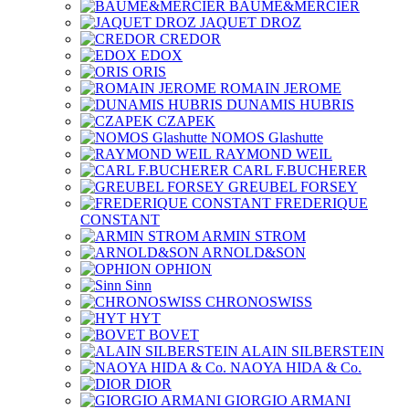
BAUME&MERCIER
JAQUET DROZ
CREDOR
EDOX
ORIS
ROMAIN JEROME
DUNAMIS HUBRIS
CZAPEK
NOMOS Glashutte
RAYMOND WEIL
CARL F.BUCHERER
GREUBEL FORSEY
FREDERIQUE
CONSTANT
ARMIN STROM
ARNOLD&SON
OPHION
Sinn
CHRONOSWISS
HYT
BOVET
ALAIN SILBERSTEIN
NAOYA HIDA & Co.
DIOR
GIORGIO ARMANI