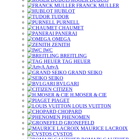
FRANCK MULLER
HUBLOT
TUDOR
PURNELL
CHAUMET
PANERAI
OMEGA
ZENITH
IWC
BREITLING
TAG HEUER
ArtyA
GRAND SEIKO
SEIKO
BVLGARI
CITIZEN
H.MOSER & CIE
PIAGET
LOUIS VUITTON
CHOPARD
PHENOMEN
GRONEFELD
MAURICE LACROIX
CVSTOS