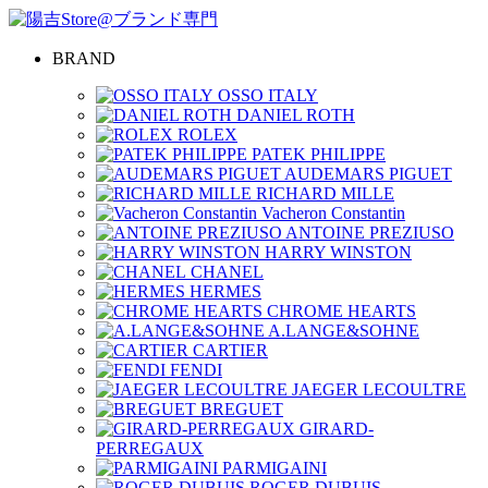
BRAND
OSSO ITALY
DANIEL ROTH
ROLEX
PATEK PHILIPPE
AUDEMARS PIGUET
RICHARD MILLE
Vacheron Constantin
ANTOINE PREZIUSO
HARRY WINSTON
CHANEL
HERMES
CHROME HEARTS
A.LANGE&SOHNE
CARTIER
FENDI
JAEGER LECOULTRE
BREGUET
GIRARD-
PERREGAUX
PARMIGAINI
ROGER DUBUIS