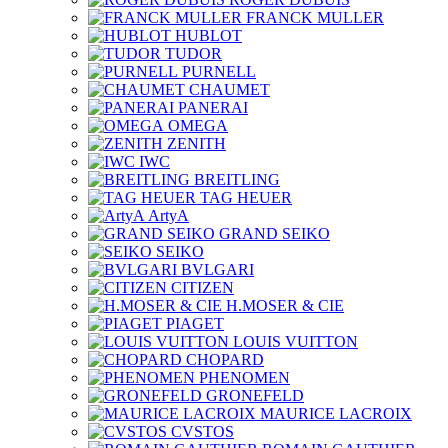
FRANCK MULLER
HUBLOT
TUDOR
PURNELL
CHAUMET
PANERAI
OMEGA
ZENITH
IWC
BREITLING
TAG HEUER
ArtyA
GRAND SEIKO
SEIKO
BVLGARI
CITIZEN
H.MOSER & CIE
PIAGET
LOUIS VUITTON
CHOPARD
PHENOMEN
GRONEFELD
MAURICE LACROIX
CVSTOS