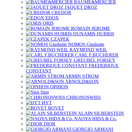
BAUME&MERCIER
JAQUET DROZ
CREDOR
EDOX
ORIS
ROMAIN JEROME
DUNAMIS HUBRIS
CZAPEK
NOMOS Glashutte
RAYMOND WEIL
CARL F.BUCHERER
GREUBEL FORSEY
FREDERIQUE
CONSTANT
ARMIN STROM
ARNOLD&SON
OPHION
Sinn
CHRONOSWISS
HYT
BOVET
ALAIN SILBERSTEIN
NAOYA HIDA & Co.
DIOR
GIORGIO ARMANI