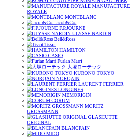
ROMAIN GAUTHIER
MANUFACTURE
ROYALE
MONTBLANC
Jacob&Co.
F.P.JOURNE
ULYSSE NARDIN
Bell&Ross
Tissot
HAMILTON
CASIO
Furlan Marri
大塚ローテック
KURONO TOKYO
NORQAIN
LAURENT FERRIER
LONGINES
MEMORIGIN
CORUM
MORITZ
GROSSMANN
GLASHUTTE
ORIGINAL
BLANCPAIN
MIDO