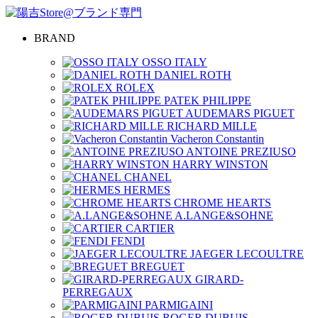
BRAND
OSSO ITALY
DANIEL ROTH
ROLEX
PATEK PHILIPPE
AUDEMARS PIGUET
RICHARD MILLE
Vacheron Constantin
ANTOINE PREZIUSO
HARRY WINSTON
CHANEL
HERMES
CHROME HEARTS
A.LANGE&SOHNE
CARTIER
FENDI
JAEGER LECOULTRE
BREGUET
GIRARD-
PERREGAUX
PARMIGAINI
ROGER DUBUIS