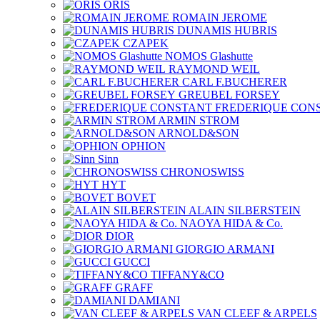
ORIS
ROMAIN JEROME
DUNAMIS HUBRIS
CZAPEK
NOMOS Glashutte
RAYMOND WEIL
CARL F.BUCHERER
GREUBEL FORSEY
FREDERIQUE CON
ARMIN STROM
ARNOLD&SON
OPHION
Sinn
CHRONOSWISS
HYT
BOVET
ALAIN SILBERSTEIN
NAOYA HIDA & Co.
DIOR
GIORGIO ARMANI
GUCCI
TIFFANY&CO
GRAFF
DAMIANI
VAN CLEEF & ARPELS