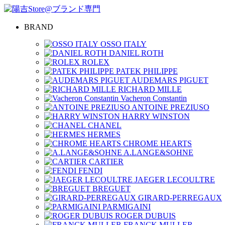
BRAND
OSSO ITALY
DANIEL ROTH
ROLEX
PATEK PHILIPPE
AUDEMARS PIGUET
RICHARD MILLE
Vacheron Constantin
ANTOINE PREZIUSO
HARRY WINSTON
CHANEL
HERMES
CHROME HEARTS
A.LANGE&SOHNE
CARTIER
FENDI
JAEGER LECOULTRE
BREGUET
GIRARD-PERREGAUX
PARMIGAINI
ROGER DUBUIS
FRANCK MULLER