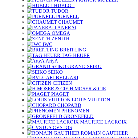
HUBLOT
TUDOR
PURNELL
CHAUMET
PANERAI
OMEGA
ZENITH
IWC
BREITLING
TAG HEUER
ArtyA
GRAND SEIKO
SEIKO
BVLGARI
CITIZEN
H.MOSER & CIE
PIAGET
LOUIS VUITTON
CHOPARD
PHENOMEN
GRONEFELD
MAURICE LACROIX
CVSTOS
ROMAIN GAUTHIER