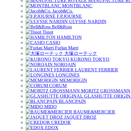
MANUFACTURE R
MONTBLANC
Jacob&Co.
F.P.JOURNE
ULYSSE NARDIN
Bell&Ross
Tissot
HAMILTON
CASIO
Furlan Marri
大塚ローテック
KURONO TOKYO
NORQAIN
LAURENT FERRIER
LONGINES
MEMORIGIN
CORUM
MORITZ GROSSMANN
GLASHUTTE ORIGIN
BLANCPAIN
MIDO
BAUME&MERCIER
JAQUET DROZ
CREDOR
EDOX