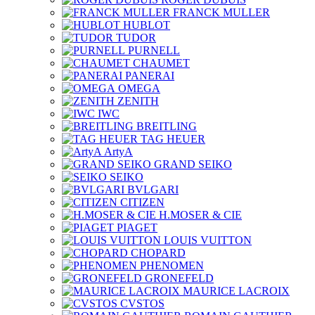
FRANCK MULLER
HUBLOT
TUDOR
PURNELL
CHAUMET
PANERAI
OMEGA
ZENITH
IWC
BREITLING
TAG HEUER
ArtyA
GRAND SEIKO
SEIKO
BVLGARI
CITIZEN
H.MOSER & CIE
PIAGET
LOUIS VUITTON
CHOPARD
PHENOMEN
GRONEFELD
MAURICE LACROIX
CVSTOS