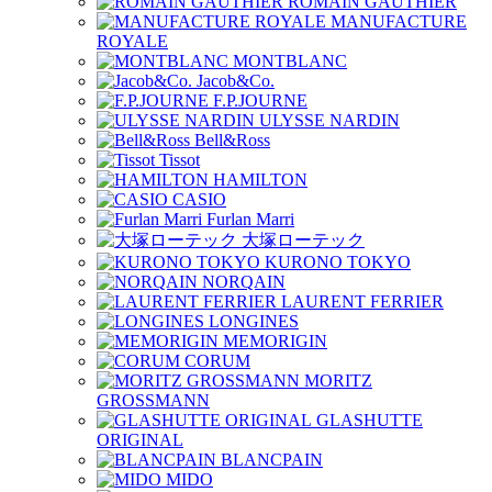
ROMAIN GAUTHIER
MANUFACTURE
ROYALE
MONTBLANC
Jacob&Co.
F.P.JOURNE
ULYSSE NARDIN
Bell&Ross
Tissot
HAMILTON
CASIO
Furlan Marri
大塚ローテック
KURONO TOKYO
NORQAIN
LAURENT FERRIER
LONGINES
MEMORIGIN
CORUM
MORITZ
GROSSMANN
GLASHUTTE
ORIGINAL
BLANCPAIN
MIDO