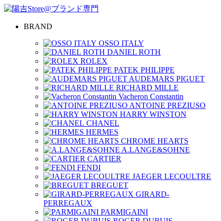
BRAND
OSSO ITALY
DANIEL ROTH
ROLEX
PATEK PHILIPPE
AUDEMARS PIGUET
RICHARD MILLE
Vacheron Constantin
ANTOINE PREZIUSO
HARRY WINSTON
CHANEL
HERMES
CHROME HEARTS
A.LANGE&SOHNE
CARTIER
FENDI
JAEGER LECOULTRE
BREGUET
GIRARD-
PERREGAUX
PARMIGAINI
ROGER DUBUIS