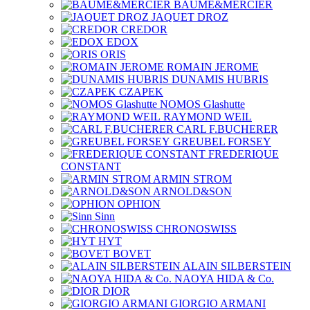
BAUME&MERCIER
JAQUET DROZ
CREDOR
EDOX
ORIS
ROMAIN JEROME
DUNAMIS HUBRIS
CZAPEK
NOMOS Glashutte
RAYMOND WEIL
CARL F.BUCHERER
GREUBEL FORSEY
FREDERIQUE
CONSTANT
ARMIN STROM
ARNOLD&SON
OPHION
Sinn
CHRONOSWISS
HYT
BOVET
ALAIN SILBERSTEIN
NAOYA HIDA & Co.
DIOR
GIORGIO ARMANI