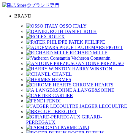
BRAND
OSSO ITALY
DANIEL ROTH
ROLEX
PATEK PHILIPPE
AUDEMARS PIGUET
RICHARD MILLE
Vacheron Constantin
ANTOINE PREZIUSO
HARRY WINSTON
CHANEL
HERMES
CHROME HEARTS
A.LANGE&SOHNE
CARTIER
FENDI
JAEGER LECOULTRE
BREGUET
GIRARD-
PERREGAUX
PARMIGAINI
ROGER DUBUIS