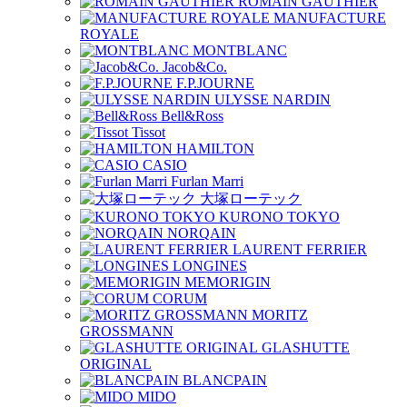
ROMAIN GAUTHIER
MANUFACTURE
ROYALE
MONTBLANC
Jacob&Co.
F.P.JOURNE
ULYSSE NARDIN
Bell&Ross
Tissot
HAMILTON
CASIO
Furlan Marri
大塚ローテック
KURONO TOKYO
NORQAIN
LAURENT FERRIER
LONGINES
MEMORIGIN
CORUM
MORITZ
GROSSMANN
GLASHUTTE
ORIGINAL
BLANCPAIN
MIDO