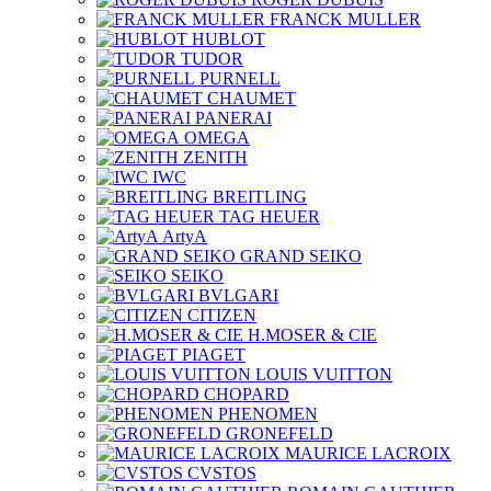
FRANCK MULLER
HUBLOT
TUDOR
PURNELL
CHAUMET
PANERAI
OMEGA
ZENITH
IWC
BREITLING
TAG HEUER
ArtyA
GRAND SEIKO
SEIKO
BVLGARI
CITIZEN
H.MOSER & CIE
PIAGET
LOUIS VUITTON
CHOPARD
PHENOMEN
GRONEFELD
MAURICE LACROIX
CVSTOS