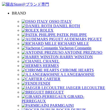
BRAND
OSSO ITALY
DANIEL ROTH
ROLEX
PATEK PHILIPPE
AUDEMARS PIGUET
RICHARD MILLE
Vacheron Constantin
ANTOINE PREZIUSO
HARRY WINSTON
CHANEL
HERMES
CHROME HEARTS
A.LANGE&SOHNE
CARTIER
FENDI
JAEGER LECOULTRE
BREGUET
GIRARD-
PERREGAUX
PARMIGAINI
ROGER DUBUIS