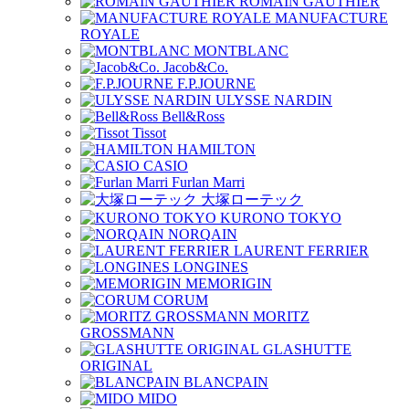
ROMAIN GAUTHIER
MANUFACTURE
ROYALE
MONTBLANC
Jacob&Co.
F.P.JOURNE
ULYSSE NARDIN
Bell&Ross
Tissot
HAMILTON
CASIO
Furlan Marri
大塚ローテック
KURONO TOKYO
NORQAIN
LAURENT FERRIER
LONGINES
MEMORIGIN
CORUM
MORITZ
GROSSMANN
GLASHUTTE
ORIGINAL
BLANCPAIN
MIDO