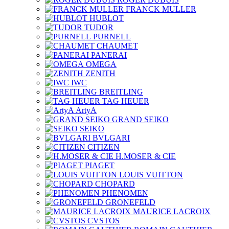
FRANCK MULLER
HUBLOT
TUDOR
PURNELL
CHAUMET
PANERAI
OMEGA
ZENITH
IWC
BREITLING
TAG HEUER
ArtyA
GRAND SEIKO
SEIKO
BVLGARI
CITIZEN
H.MOSER & CIE
PIAGET
LOUIS VUITTON
CHOPARD
PHENOMEN
GRONEFELD
MAURICE LACROIX
CVSTOS