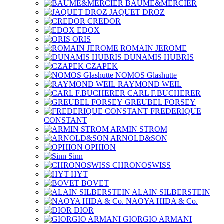
BAUME&MERCIER
JAQUET DROZ
CREDOR
EDOX
ORIS
ROMAIN JEROME
DUNAMIS HUBRIS
CZAPEK
NOMOS Glashutte
RAYMOND WEIL
CARL F.BUCHERER
GREUBEL FORSEY
FREDERIQUE
CONSTANT
ARMIN STROM
ARNOLD&SON
OPHION
Sinn
CHRONOSWISS
HYT
BOVET
ALAIN SILBERSTEIN
NAOYA HIDA & Co.
DIOR
GIORGIO ARMANI