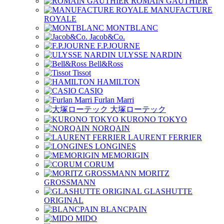
ROMAIN GAUTHIER
MANUFACTURE
ROYALE
MONTBLANC
Jacob&Co.
F.P.JOURNE
ULYSSE NARDIN
Bell&Ross
Tissot
HAMILTON
CASIO
Furlan Marri
大塚ローテック
KURONO TOKYO
NORQAIN
LAURENT FERRIER
LONGINES
MEMORIGIN
CORUM
MORITZ
GROSSMANN
GLASHUTTE
ORIGINAL
BLANCPAIN
MIDO