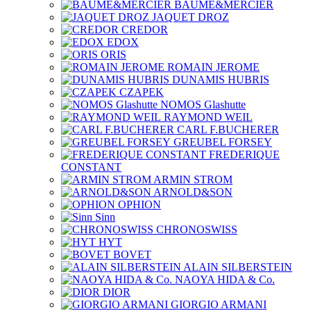
BAUME&MERCIER
JAQUET DROZ
CREDOR
EDOX
ORIS
ROMAIN JEROME
DUNAMIS HUBRIS
CZAPEK
NOMOS Glashutte
RAYMOND WEIL
CARL F.BUCHERER
GREUBEL FORSEY
FREDERIQUE
CONSTANT
ARMIN STROM
ARNOLD&SON
OPHION
Sinn
CHRONOSWISS
HYT
BOVET
ALAIN SILBERSTEIN
NAOYA HIDA & Co.
DIOR
GIORGIO ARMANI