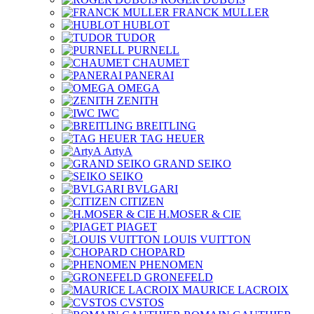
FRANCK MULLER
HUBLOT
TUDOR
PURNELL
CHAUMET
PANERAI
OMEGA
ZENITH
IWC
BREITLING
TAG HEUER
ArtyA
GRAND SEIKO
SEIKO
BVLGARI
CITIZEN
H.MOSER & CIE
PIAGET
LOUIS VUITTON
CHOPARD
PHENOMEN
GRONEFELD
MAURICE LACROIX
CVSTOS