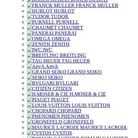
FRANCK MULLER
HUBLOT
TUDOR
PURNELL
CHAUMET
PANERAI
OMEGA
ZENITH
IWC
BREITLING
TAG HEUER
ArtyA
GRAND SEIKO
SEIKO
BVLGARI
CITIZEN
H.MOSER & CIE
PIAGET
LOUIS VUITTON
CHOPARD
PHENOMEN
GRONEFELD
MAURICE LACROIX
CVSTOS