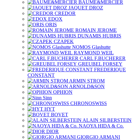
BAUME&MERCIER
JAQUET DROZ
CREDOR
EDOX
ORIS
ROMAIN JEROME
DUNAMIS HUBRIS
CZAPEK
NOMOS Glashutte
RAYMOND WEIL
CARL F.BUCHERER
GREUBEL FORSEY
FREDERIQUE
CONSTANT
ARMIN STROM
ARNOLD&SON
OPHION
Sinn
CHRONOSWISS
HYT
BOVET
ALAIN SILBERSTEIN
NAOYA HIDA & Co.
DIOR
GIORGIO ARMANI