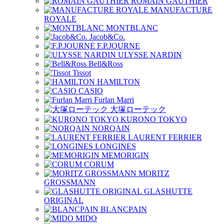
ROMAIN GAUTHIER
MANUFACTURE
ROYALE
MONTBLANC
Jacob&Co.
F.P.JOURNE
ULYSSE NARDIN
Bell&Ross
Tissot
HAMILTON
CASIO
Furlan Marri
大塚ローテック
KURONO TOKYO
NORQAIN
LAURENT FERRIER
LONGINES
MEMORIGIN
CORUM
MORITZ
GROSSMANN
GLASHUTTE
ORIGINAL
BLANCPAIN
MIDO