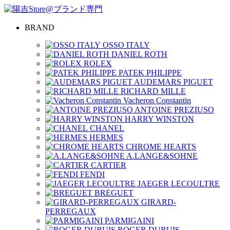
BRAND
OSSO ITALY
DANIEL ROTH
ROLEX
PATEK PHILIPPE
AUDEMARS PIGUET
RICHARD MILLE
Vacheron Constantin
ANTOINE PREZIUSO
HARRY WINSTON
CHANEL
HERMES
CHROME HEARTS
A.LANGE&SOHNE
CARTIER
FENDI
JAEGER LECOULTRE
BREGUET
GIRARD-
PERREGAUX
PARMIGAINI
ROGER DUBUIS