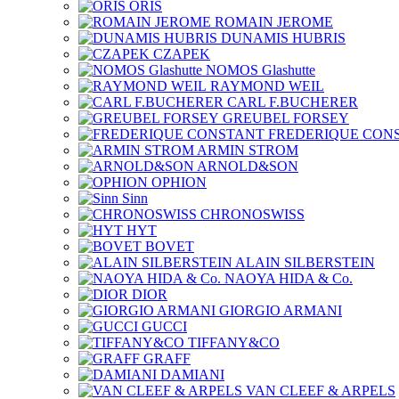
ORIS
ROMAIN JEROME
DUNAMIS HUBRIS
CZAPEK
NOMOS Glashutte
RAYMOND WEIL
CARL F.BUCHERER
GREUBEL FORSEY
FREDERIQUE CON
ARMIN STROM
ARNOLD&SON
OPHION
Sinn
CHRONOSWISS
HYT
BOVET
ALAIN SILBERSTEIN
NAOYA HIDA & Co.
DIOR
GIORGIO ARMANI
GUCCI
TIFFANY&CO
GRAFF
DAMIANI
VAN CLEEF & ARPELS