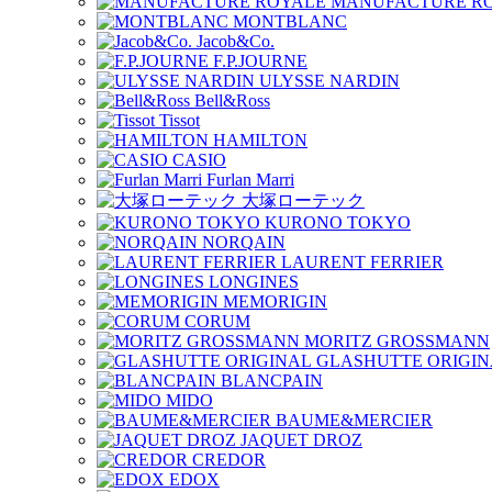
MANUFACTURE R
MONTBLANC
Jacob&Co.
F.P.JOURNE
ULYSSE NARDIN
Bell&Ross
Tissot
HAMILTON
CASIO
Furlan Marri
大塚ローテック
KURONO TOKYO
NORQAIN
LAURENT FERRIER
LONGINES
MEMORIGIN
CORUM
MORITZ GROSSMANN
GLASHUTTE ORIGIN
BLANCPAIN
MIDO
BAUME&MERCIER
JAQUET DROZ
CREDOR
EDOX