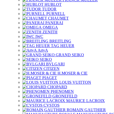
HUBLOT
TUDOR
PURNELL
CHAUMET
PANERAI
OMEGA
ZENITH
IWC
BREITLING
TAG HEUER
ArtyA
GRAND SEIKO
SEIKO
BVLGARI
CITIZEN
H.MOSER & CIE
PIAGET
LOUIS VUITTON
CHOPARD
PHENOMEN
GRONEFELD
MAURICE LACROIX
CVSTOS
ROMAIN GAUTHIER