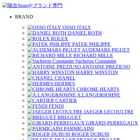
BRAND
OSSO ITALY
DANIEL ROTH
ROLEX
PATEK PHILIPPE
AUDEMARS PIGUET
RICHARD MILLE
Vacheron Constantin
ANTOINE PREZIUSO
HARRY WINSTON
CHANEL
HERMES
CHROME HEARTS
A.LANGE&SOHNE
CARTIER
FENDI
JAEGER LECOULTRE
BREGUET
GIRARD-PERREGAUX
PARMIGAINI
ROGER DUBUIS
FRANCK MULLER