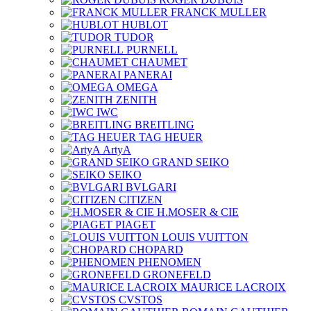
FRANCK MULLER
HUBLOT
TUDOR
PURNELL
CHAUMET
PANERAI
OMEGA
ZENITH
IWC
BREITLING
TAG HEUER
ArtyA
GRAND SEIKO
SEIKO
BVLGARI
CITIZEN
H.MOSER & CIE
PIAGET
LOUIS VUITTON
CHOPARD
PHENOMEN
GRONEFELD
MAURICE LACROIX
CVSTOS