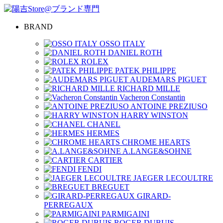
BRAND
OSSO ITALY
DANIEL ROTH
ROLEX
PATEK PHILIPPE
AUDEMARS PIGUET
RICHARD MILLE
Vacheron Constantin
ANTOINE PREZIUSO
HARRY WINSTON
CHANEL
HERMES
CHROME HEARTS
A.LANGE&SOHNE
CARTIER
FENDI
JAEGER LECOULTRE
BREGUET
GIRARD-
PERREGAUX
PARMIGAINI
ROGER DUBUIS