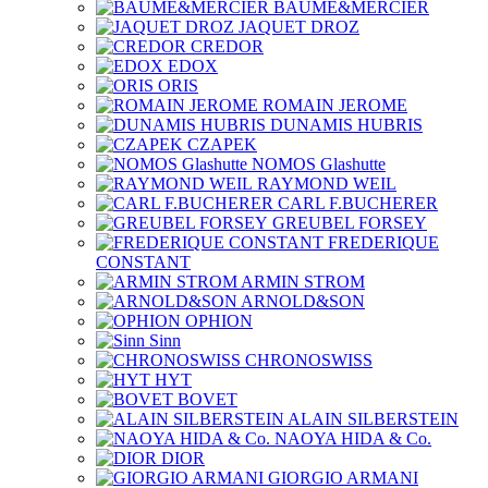
BAUME&MERCIER
JAQUET DROZ
CREDOR
EDOX
ORIS
ROMAIN JEROME
DUNAMIS HUBRIS
CZAPEK
NOMOS Glashutte
RAYMOND WEIL
CARL F.BUCHERER
GREUBEL FORSEY
FREDERIQUE
CONSTANT
ARMIN STROM
ARNOLD&SON
OPHION
Sinn
CHRONOSWISS
HYT
BOVET
ALAIN SILBERSTEIN
NAOYA HIDA & Co.
DIOR
GIORGIO ARMANI