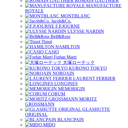
ROMAIN GAUTHIER
MANUFACTURE
ROYALE
MONTBLANC
Jacob&Co.
F.P.JOURNE
ULYSSE NARDIN
Bell&Ross
Tissot
HAMILTON
CASIO
Furlan Marri
大塚ローテック
KURONO TOKYO
NORQAIN
LAURENT FERRIER
LONGINES
MEMORIGIN
CORUM
MORITZ
GROSSMANN
GLASHUTTE
ORIGINAL
BLANCPAIN
MIDO