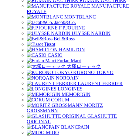
ROMAIN GAUTHIER
MANUFACTURE
ROYALE
MONTBLANC
Jacob&Co.
F.P.JOURNE
ULYSSE NARDIN
Bell&Ross
Tissot
HAMILTON
CASIO
Furlan Marri
大塚ローテック
KURONO TOKYO
NORQAIN
LAURENT FERRIER
LONGINES
MEMORIGIN
CORUM
MORITZ
GROSSMANN
GLASHUTTE
ORIGINAL
BLANCPAIN
MIDO