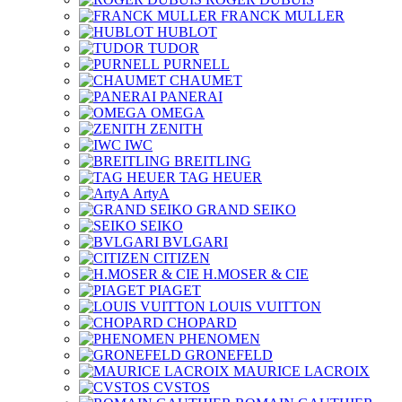
FRANCK MULLER
HUBLOT
TUDOR
PURNELL
CHAUMET
PANERAI
OMEGA
ZENITH
IWC
BREITLING
TAG HEUER
ArtyA
GRAND SEIKO
SEIKO
BVLGARI
CITIZEN
H.MOSER & CIE
PIAGET
LOUIS VUITTON
CHOPARD
PHENOMEN
GRONEFELD
MAURICE LACROIX
CVSTOS