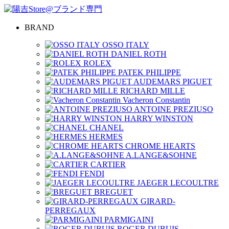
BRAND
OSSO ITALY
DANIEL ROTH
ROLEX
PATEK PHILIPPE
AUDEMARS PIGUET
RICHARD MILLE
Vacheron Constantin
ANTOINE PREZIUSO
HARRY WINSTON
CHANEL
HERMES
CHROME HEARTS
A.LANGE&SOHNE
CARTIER
FENDI
JAEGER LECOULTRE
BREGUET
GIRARD-
PERREGAUX
PARMIGAINI
ROGER DUBUIS