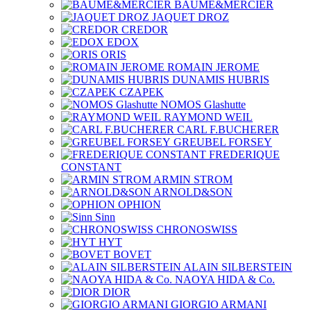
BAUME&MERCIER
JAQUET DROZ
CREDOR
EDOX
ORIS
ROMAIN JEROME
DUNAMIS HUBRIS
CZAPEK
NOMOS Glashutte
RAYMOND WEIL
CARL F.BUCHERER
GREUBEL FORSEY
FREDERIQUE
CONSTANT
ARMIN STROM
ARNOLD&SON
OPHION
Sinn
CHRONOSWISS
HYT
BOVET
ALAIN SILBERSTEIN
NAOYA HIDA & Co.
DIOR
GIORGIO ARMANI