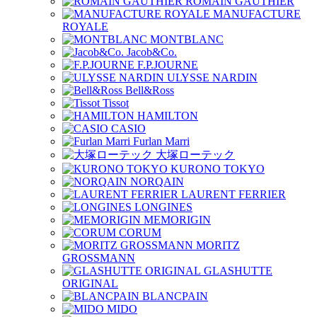
ROMAIN GAUTHIER
MANUFACTURE
ROYALE
MONTBLANC
Jacob&Co.
F.P.JOURNE
ULYSSE NARDIN
Bell&Ross
Tissot
HAMILTON
CASIO
Furlan Marri
大塚ローテック
KURONO TOKYO
NORQAIN
LAURENT FERRIER
LONGINES
MEMORIGIN
CORUM
MORITZ
GROSSMANN
GLASHUTTE
ORIGINAL
BLANCPAIN
MIDO