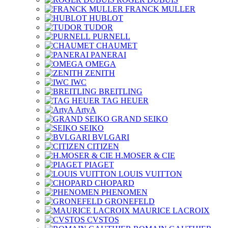
FRANCK MULLER
HUBLOT
TUDOR
PURNELL
CHAUMET
PANERAI
OMEGA
ZENITH
IWC
BREITLING
TAG HEUER
ArtyA
GRAND SEIKO
SEIKO
BVLGARI
CITIZEN
H.MOSER & CIE
PIAGET
LOUIS VUITTON
CHOPARD
PHENOMEN
GRONEFELD
MAURICE LACROIX
CVSTOS