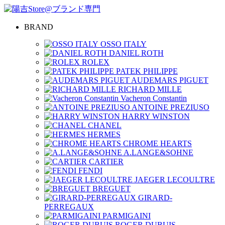
BRAND
OSSO ITALY
DANIEL ROTH
ROLEX
PATEK PHILIPPE
AUDEMARS PIGUET
RICHARD MILLE
Vacheron Constantin
ANTOINE PREZIUSO
HARRY WINSTON
CHANEL
HERMES
CHROME HEARTS
A.LANGE&SOHNE
CARTIER
FENDI
JAEGER LECOULTRE
BREGUET
GIRARD-
PERREGAUX
PARMIGAINI
ROGER DUBUIS