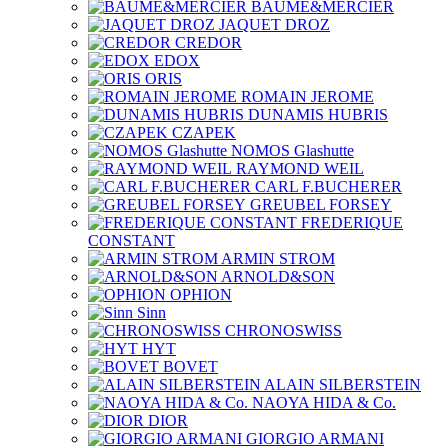
BAUME&MERCIER
JAQUET DROZ
CREDOR
EDOX
ORIS
ROMAIN JEROME
DUNAMIS HUBRIS
CZAPEK
NOMOS Glashutte
RAYMOND WEIL
CARL F.BUCHERER
GREUBEL FORSEY
FREDERIQUE
CONSTANT
ARMIN STROM
ARNOLD&SON
OPHION
Sinn
CHRONOSWISS
HYT
BOVET
ALAIN SILBERSTEIN
NAOYA HIDA & Co.
DIOR
GIORGIO ARMANI