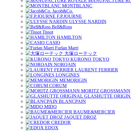
MANUFACTURE R
MONTBLANC
Jacob&Co.
F.P.JOURNE
ULYSSE NARDIN
Bell&Ross
Tissot
HAMILTON
CASIO
Furlan Marri
大塚ローテック
KURONO TOKYO
NORQAIN
LAURENT FERRIER
LONGINES
MEMORIGIN
CORUM
MORITZ GROSSMANN
GLASHUTTE ORIGIN
BLANCPAIN
MIDO
BAUME&MERCIER
JAQUET DROZ
CREDOR
EDOX