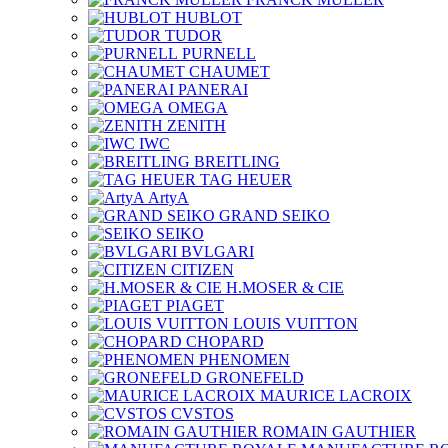
HUBLOT
TUDOR
PURNELL
CHAUMET
PANERAI
OMEGA
ZENITH
IWC
BREITLING
TAG HEUER
ArtyA
GRAND SEIKO
SEIKO
BVLGARI
CITIZEN
H.MOSER & CIE
PIAGET
LOUIS VUITTON
CHOPARD
PHENOMEN
GRONEFELD
MAURICE LACROIX
CVSTOS
ROMAIN GAUTHIER