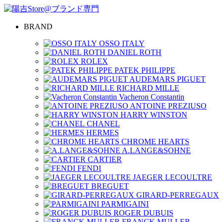
BRAND
OSSO ITALY
DANIEL ROTH
ROLEX
PATEK PHILIPPE
AUDEMARS PIGUET
RICHARD MILLE
Vacheron Constantin
ANTOINE PREZIUSO
HARRY WINSTON
CHANEL
HERMES
CHROME HEARTS
A.LANGE&SOHNE
CARTIER
FENDI
JAEGER LECOULTRE
BREGUET
GIRARD-PERREGAUX
PARMIGAINI
ROGER DUBUIS
FRANCK MULLER