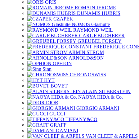
ORIS
ROMAIN JEROME
DUNAMIS HUBRIS
CZAPEK
NOMOS Glashutte
RAYMOND WEIL
CARL F.BUCHERER
GREUBEL FORSEY
FREDERIQUE CON
ARMIN STROM
ARNOLD&SON
OPHION
Sinn
CHRONOSWISS
HYT
BOVET
ALAIN SILBERSTEIN
NAOYA HIDA & Co.
DIOR
GIORGIO ARMANI
GUCCI
TIFFANY&CO
GRAFF
DAMIANI
VAN CLEEF & ARPELS