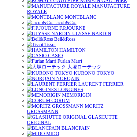
ROMAIN GAUTHIER
MANUFACTURE
ROYALE
MONTBLANC
Jacob&Co.
F.P.JOURNE
ULYSSE NARDIN
Bell&Ross
Tissot
HAMILTON
CASIO
Furlan Marri
大塚ローテック
KURONO TOKYO
NORQAIN
LAURENT FERRIER
LONGINES
MEMORIGIN
CORUM
MORITZ
GROSSMANN
GLASHUTTE
ORIGINAL
BLANCPAIN
MIDO