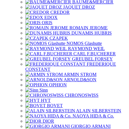
BAUME&MERCIER
JAQUET DROZ
CREDOR
EDOX
ORIS
ROMAIN JEROME
DUNAMIS HUBRIS
CZAPEK
NOMOS Glashutte
RAYMOND WEIL
CARL F.BUCHERER
GREUBEL FORSEY
FREDERIQUE
CONSTANT
ARMIN STROM
ARNOLD&SON
OPHION
Sinn
CHRONOSWISS
HYT
BOVET
ALAIN SILBERSTEIN
NAOYA HIDA & Co.
DIOR
GIORGIO ARMANI