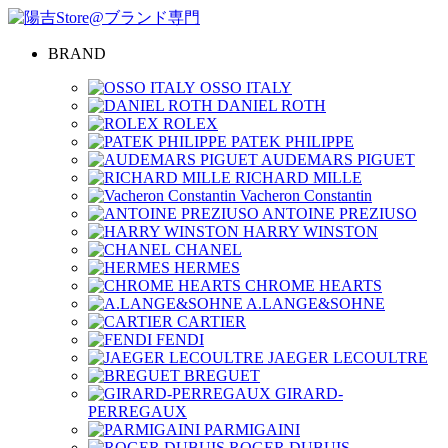
BRAND
OSSO ITALY
DANIEL ROTH
ROLEX
PATEK PHILIPPE
AUDEMARS PIGUET
RICHARD MILLE
Vacheron Constantin
ANTOINE PREZIUSO
HARRY WINSTON
CHANEL
HERMES
CHROME HEARTS
A.LANGE&SOHNE
CARTIER
FENDI
JAEGER LECOULTRE
BREGUET
GIRARD-
PERREGAUX
PARMIGAINI
ROGER DUBUIS