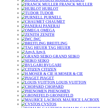
FRANCK MULLER
HUBLOT
TUDOR
PURNELL
CHAUMET
PANERAI
OMEGA
ZENITH
IWC
BREITLING
TAG HEUER
ArtyA
GRAND SEIKO
SEIKO
BVLGARI
CITIZEN
H.MOSER & CIE
PIAGET
LOUIS VUITTON
CHOPARD
PHENOMEN
GRONEFELD
MAURICE LACROIX
CVSTOS